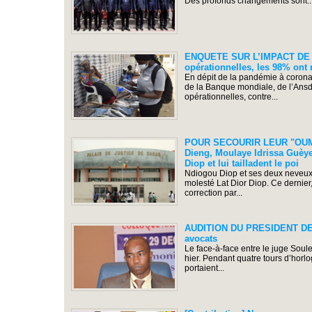
Des profonds changements sont..
ENQUETE SUR L’IMPACT DE 
opérationnelles, les 98% ont 
En dépit de la pandémie à coronav
de la Banque mondiale, de l’Ansd,
opérationnelles, contre...
POUR SECOURIR LEUR "OUM
Dieng, Moulaye Idrissa Guèye 
Diop et lui tailladent le poi
Ndiogou Diop et ses deux neveux,
molesté Lat Dior Diop. Ce dernier,
correction par...
AUDITION DU PRESIDENT DE L’
avocats
Le face-à-face entre le juge Soul
hier. Pendant quatre tours d’horl
portaient...