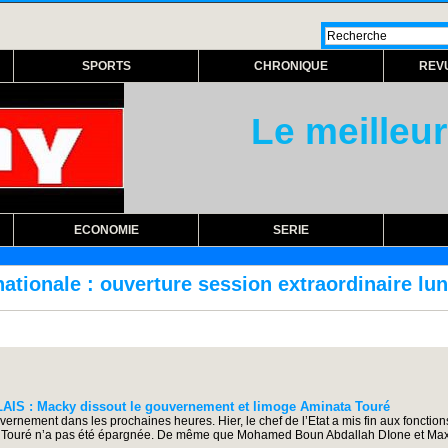
SPORTS
CHRONIQUE
REV
Le meilleur
ECONOMIE
SERIE
re session extraordinaire lundi prochain
RÉ
 : Macky dissout le gouvernement et limoge Aminata Touré
nement dans les prochaines heures. Hier, le chef de l’Etat a mis fin aux fonctions
ta Touré n’a pas été épargnée. De même que Mohamed Boun Abdallah DIone et Ma