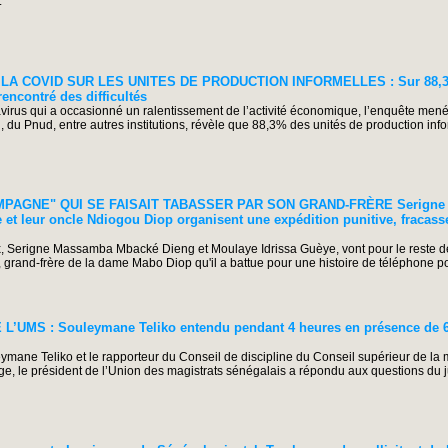
.
LA COVID SUR LES UNITES DE PRODUCTION INFORMELLES : Sur 88,3
rencontré des difficultés
irus qui a occasionné un ralentissement de l’activité économique, l’enquête menée
 du Pnud, entre autres institutions, révèle que 88,3% des unités de production info
PAGNE" QUI SE FAISAIT TABASSER PAR SON GRAND-FRÈRE Serigne
et leur oncle Ndiogou Diop organisent une expédition punitive, fracassen
 Serigne Massamba Mbacké Dieng et Moulaye Idrissa Guèye, vont pour le reste de l
 grand-frère de la dame Mabo Diop qu'il a battue pour une histoire de téléphone por
UMS : Souleymane Teliko entendu pendant 4 heures en présence de 6 
eymane Teliko et le rapporteur du Conseil de discipline du Conseil supérieur de la m
oge, le président de l’Union des magistrats sénégalais a répondu aux questions du