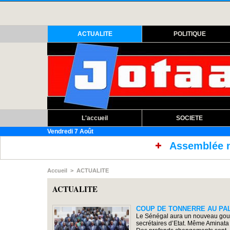
ACTUALITE
POLITIQUE
L'accueil
SOCIETE
Vendredi 7 Août
Assemblée nationale : ouvertu
Accueil
>
ACTUALITE
ACTUALITE
COUP DE TONNERRE AU PALAIS
Le Sénégal aura un nouveau gouver
secrétaires d’Etat. Même Amina