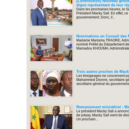
[Contribution] Nouveau gouve
digne représentant de leur ré
Dans les prochaines heures, le 
Président Macky Sall. En effet, ce
gouvernement. Donc, il...
Nominations en Conseil des M
Madame Mariama TRAORE, Administ
nommé Préfet du Département de
Mamadou KHOUMA, Administrateur c
Trois autres proches de Mac
Les limogeages ne concernent pas
Mahammed Dionne, secrétaire gén
secrétaire général du gouvernem
Remaniement ministériel : M
Le président Macky Sall a annonc
de jotaay, Macky Sall vient de di
Un prochain...