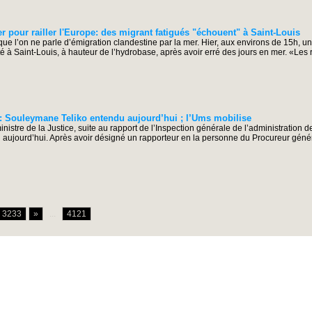
r pour railler l'Europe: des migrant fatigués "échouent" à Saint-Louis
que l’on ne parle d’émigration clandestine par la mer. Hier, aux environs de 15h, 
é à Saint-Louis, à hauteur de l’hydrobase, après avoir erré des jours en mer. «Les
ouleymane Teliko entendu aujourd’hui ; l’Ums mobilise
istre de la Justice, suite au rapport de l’Inspection générale de l’administration de
on aujourd’hui. Après avoir désigné un rapporteur en la personne du Procureur génér
3233
»
...
4121