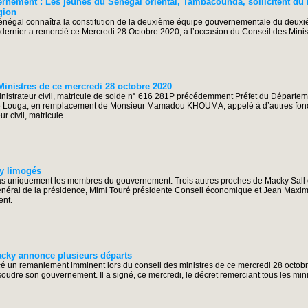
rnement : Les jeunes du Sénégal oriental, Tambacounda, sollicitent du
gion
Sénégal connaîtra la constitution de la deuxième équipe gouvernementale du deu
 dernier a remercié ce Mercredi 28 Octobre 2020, à l’occasion du Conseil des Minist
inistres de ce mercredi 28 octobre 2020
rateur civil, matricule de solde n° 616 281P précédemment Préfet du Départemen
 Louga, en remplacement de Monsieur Mamadou KHOUMA, appelé à d’autres fonct
ivil, matricule...
ky limogés
 uniquement les membres du gouvernement. Trois autres proches de Macky Sall ont
éral de la présidence, Mimi Touré présidente Conseil économique et Jean Maxi
ent.
acky annonce plusieurs départs
é un remaniement imminent lors du conseil des ministres de ce mercredi 28 octobr
ssoudre son gouvernement. Il a signé, ce mercredi, le décret remerciant tous les mi