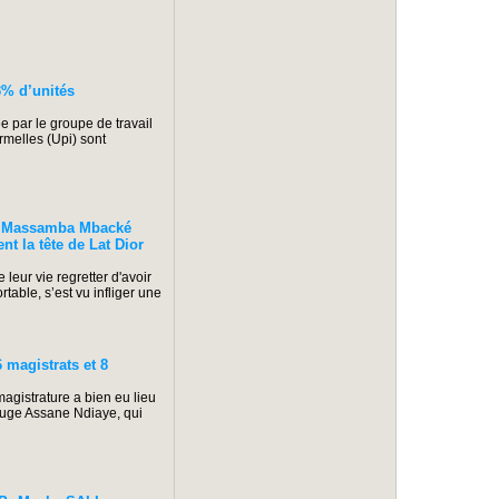
% d’unités
 par le groupe de travail
rmelles (Upi) sont
 Massamba Mbacké
t la tête de Lat Dior
eur vie regretter d'avoir
table, s’est vu infliger une
magistrats et 8
agistrature a bien eu lieu
 juge Assane Ndiaye, qui