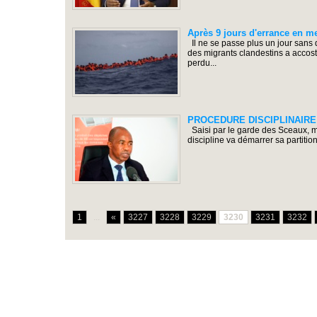
Après 9 jours d'errance en me
Il ne se passe plus un jour sans 
des migrants clandestins a accost
perdu...
PROCEDURE DISCIPLINAIRE: S
Saisi par le garde des Sceaux, min
discipline va démarrer sa partiti
1
...
«
3227
3228
3229
3230
3231
3232