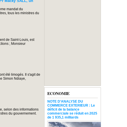
 Pr Macky SALL, un
xième mandat du
res, tous les ministres du
t de Saint-Louis, est
ions ; Monsieur
 été limogés. Il s'agit de
me Simon Ndiaye,
ECONOMIE
NOTE D’ANALYSE DU
COMMERCE EXTERIEUR : Le
e, selon des informations
déficit de la balance
nistres du gouvernement.
commerciale se réduit en 2025
de 1 935,1 milliards