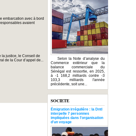
une embarcation avec à bord
 responsables avaient
 la justice, le Conseil de
Selon la Note d’analyse du
al de la Cour d’appel de...
Commerce extérieur que la
balance commerciale du
Sénégal est ressortie, en 2025,
à -1 168,2 milliards contre -3
103,3 milliards l'année
précédente, soit une...
SOCIETE
Émigration irrégulière : la Dntl
interpelle 7 personnes
impliquées dans l'organisation
d'un voyage