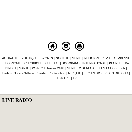
ACTUALITE
|
POLITIQUE
|
SPORTS
|
SOCIETE
|
SERIE
|
RELIGION
|
REVUE DE PRESSE
|
ECONOMIE
|
CHRONIQUE
|
CULTURE
|
BOOMRANG
|
INTERNATIONAL
|
PEOPLE
|
TV-
DIRECT
|
SANTE
|
World Cub Russie 2018
|
SERIE TV SENEGAL
|
LES ECHOS
|
pub
|
Radios d’Ici et d’Ailleurs
|
Santé
|
Contribution
|
AFRIQUE
|
TECH NEWS
|
VIDEO DU JOUR
|
HISTOIRE
|
TV
LIVE RADIO