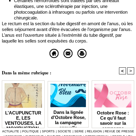
Certaines hémorroïdes sont traitées par des anneaux
élastiques, une sclérothérapie par injection, une
photocoagulation à infrarouges ou parfois une intervention
chirurgicale.
Le rectum est la section du tube digestif en amont de l’anus, où les
selles séjournent avant d’être évacuées de l’organisme par l’anus.
L’anus est l’ouverture située à l’extrémité du tube digestif, par
laquelle les selles sont expulsées du corps.
<
>
Dans la même rubrique :
Dans la lignée
Octobre Rose :
L’ACUPUNCTUR
d'Octobre Rose,
Ce qu’il faut
E, LES
la campagne
savoir sur la
VENTOUSES, LA
annuelle
campagne
MOXIBUSTION,
ACTUALITE
|
POLITIQUE
|
SPORTS
|
SOCIETE
|
SERIE
|
RELIGION
|
REVUE DE PRESSE
Novembre Bleu
LE MASSAGE