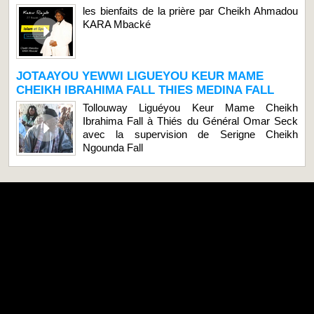
les bienfaits de la prière par Cheikh Ahmadou
KARA Mbacké
JOTAAYOU YEWWI LIGUEYOU KEUR MAME
CHEIKH IBRAHIMA FALL THIES MEDINA FALL
Tollouway Liguéyou Keur Mame Cheikh
Ibrahima Fall à Thiés du Général Omar Seck
avec la supervision de Serigne Cheikh
Ngounda Fall