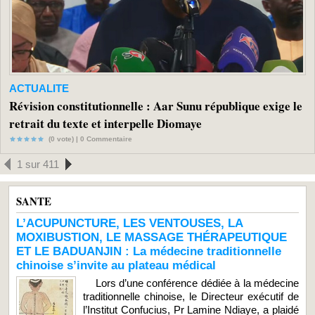
ACTUALITE
Révision constitutionnelle : Aar Sunu république exige le
retrait du texte et interpelle Diomaye
(0 vote) |
0
Commentaire
1 sur 411
SANTE
L’ACUPUNCTURE, LES VENTOUSES, LA
MOXIBUSTION, LE MASSAGE THÉRAPEUTIQUE
ET LE BADUANJIN : La médecine traditionnelle
chinoise s’invite au plateau médical
Lors d’une conférence dédiée à la médecine
traditionnelle chinoise, le Directeur exécutif de
l’Institut Confucius, Pr Lamine Ndiaye, a plaidé