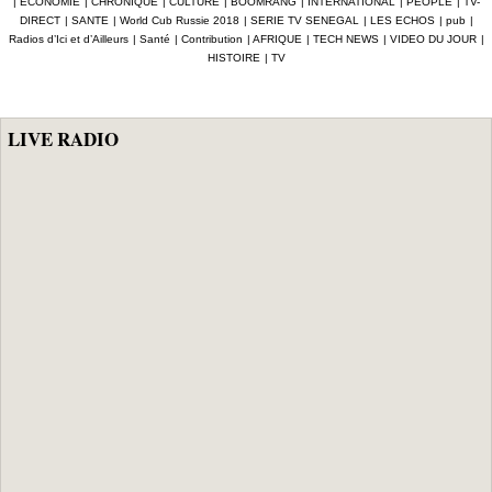
|
ECONOMIE
|
CHRONIQUE
|
CULTURE
|
BOOMRANG
|
INTERNATIONAL
|
PEOPLE
|
TV-
vise à
THÉRAPEUTIQU
DIRECT
|
SANTE
|
World Cub Russie 2018
|
SERIE TV SENEGAL
|
LES ECHOS
|
pub
|
sensibiliser sur
E ET LE
Radios d’Ici et d’Ailleurs
|
Santé
|
Contribution
|
AFRIQUE
|
TECH NEWS
|
VIDEO DU JOUR
|
les maladies
BADUANJIN : La
HISTOIRE
|
TV
masculines
médecine
traditionnelle
chinoise s’invite
au plateau
LIVE RADIO
médical