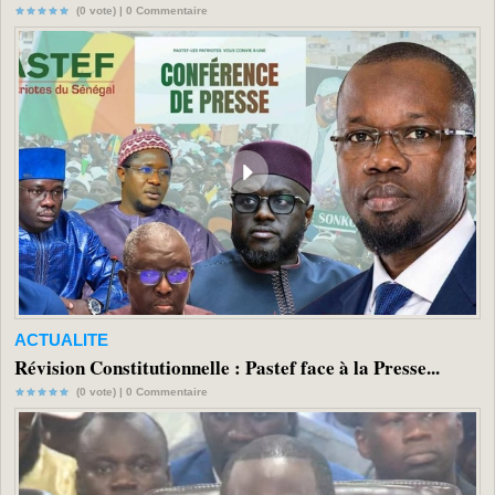
(0 vote) |
0
Commentaire
ACTUALITE
Révision Constitutionnelle : Pastef face à la Presse...
(0 vote) |
0
Commentaire