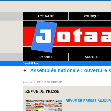
ACTUALITE
POLITIQUE
L'accueil
SOCIETE
Jeudi 6 Août
mblée nationale : ouverture session extraordin
Accueil
>
REVUE DE PRESSE
REVUE DE PRESSE
REVUE DE PRESSE AUJOURD'