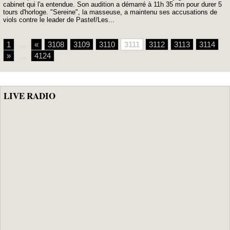
cabinet qui l'a entendue. Son audition a démarré à 11h 35 mn pour durer 5
tours d'horloge. "Sereine", la masseuse, a maintenu ses accusations de
viols contre le leader de Pastef/Les...
1
...
«
3108
3109
3110
3111
3112
3113
3114
»
...
4124
LIVE RADIO