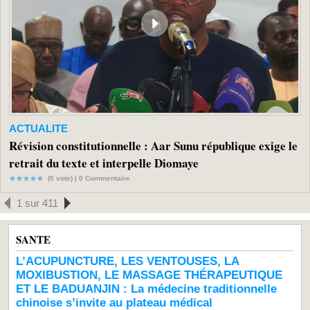
ACTUALITE
Révision constitutionnelle : Aar Sunu république exige le
retrait du texte et interpelle Diomaye
(0 vote) |
0
Commentaire
1 sur 411
SANTE
L’ACUPUNCTURE, LES VENTOUSES, LA
MOXIBUSTION, LE MASSAGE THÉRAPEUTIQUE
ET LE BADUANJIN : La médecine traditionnelle
chinoise s’invite au plateau médical