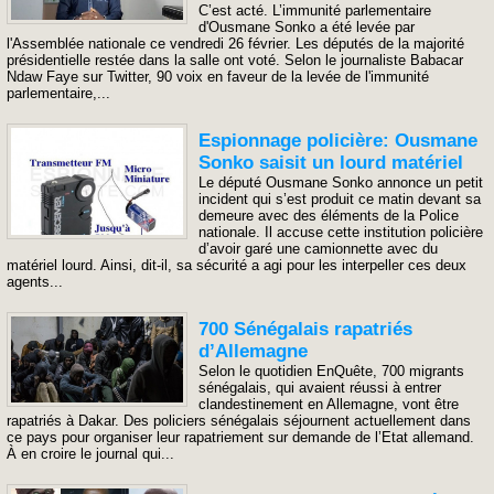
C’est acté. L’immunité parlementaire
d'Ousmane Sonko a été levée par
l'Assemblée nationale ce vendredi 26 février. Les députés de la majorité
présidentielle restée dans la salle ont voté. Selon le journaliste Babacar
Ndaw Faye sur Twitter, 90 voix en faveur de la levée de l'immunité
parlementaire,...
Espionnage policière: Ousmane
Sonko saisit un lourd matériel
Le député Ousmane Sonko annonce un petit
incident qui s’est produit ce matin devant sa
demeure avec des éléments de la Police
nationale. Il accuse cette institution policière
d’avoir garé une camionnette avec du
matériel lourd. Ainsi, dit-il, sa sécurité a agi pour les interpeller ces deux
agents...
700 Sénégalais rapatriés
d’Allemagne
Selon le quotidien EnQuête, 700 migrants
sénégalais, qui avaient réussi à entrer
clandestinement en Allemagne, vont être
rapatriés à Dakar. Des policiers sénégalais séjournent actuellement dans
ce pays pour organiser leur rapatriement sur demande de l’Etat allemand.
À en croire le journal qui...