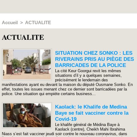
Accueil
>
ACTUALITE
ACTUALITE
SITUATION CHEZ SONKO : LES
RIVERAINS PRIS AU PIÈGE DES
BARRICADES DE LA POLICE
La cité Keur Goorgui revit les mêmes
situations d’il y a quelques semaines,
précisément le lendemain des
manifestations ayant eu devant la maison du député Ousmane Sonko. En
effet, toutes les issues menant chez ce dernier sont barricadées par la
police. Une situation qui empiète certains business...
Kaolack: le Khalife de Medina
Baye se fait vacciner contre la
Covid-19
Le khalife général de Médina Baye à
Kaolack (centre), Cheikh Mahi Ibrahima
Niass s’est fait vacciner jeudi soir contre le nouveau coronavirus, dans