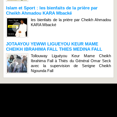
Islam et Sport : les bienfaits de la prière par
Cheikh Ahmadou KARA Mbacké
les bienfaits de la prière par Cheikh Ahmadou
KARA Mbacké
JOTAAYOU YEWWI LIGUEYOU KEUR MAME
CHEIKH IBRAHIMA FALL THIES MEDINA FALL
Tollouway Liguéyou Keur Mame Cheikh
Ibrahima Fall à Thiés du Général Omar Seck
avec la supervision de Serigne Cheikh
Ngounda Fall