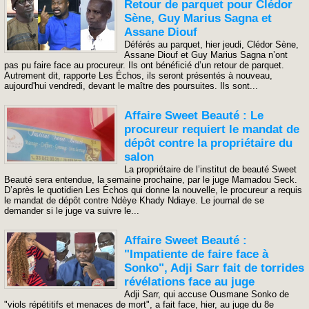
Retour de parquet pour Clédor
Sène, Guy Marius Sagna et
Assane Diouf
Déférés au parquet, hier jeudi, Clédor Sène,
Assane Diouf et Guy Marius Sagna n’ont
pas pu faire face au procureur. Ils ont bénéficié d’un retour de parquet.
Autrement dit, rapporte Les Échos, ils seront présentés à nouveau,
aujourd'hui vendredi, devant le maître des poursuites. Ils sont...
Affaire Sweet Beauté : Le
procureur requiert le mandat de
dépôt contre la propriétaire du
salon
La propriétaire de l’institut de beauté Sweet
Beauté sera entendue, la semaine prochaine, par le juge Mamadou Seck.
D’après le quotidien Les Échos qui donne la nouvelle, le procureur a requis
le mandat de dépôt contre Ndèye Khady Ndiaye. Le journal de se
demander si le juge va suivre le...
Affaire Sweet Beauté :
"Impatiente de faire face à
Sonko", Adji Sarr fait de torrides
révélations face au juge
Adji Sarr, qui accuse Ousmane Sonko de
"viols répétitifs et menaces de mort", a fait face, hier, au juge du 8e