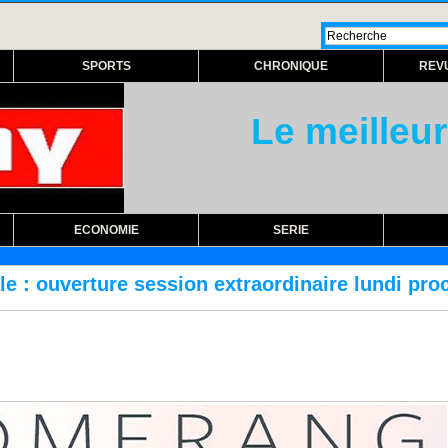
SPORTS
CHRONIQUE
REV
Le meilleur
ECONOMIE
SERIE
ion extraordinaire lundi prochain
RÉFORME 