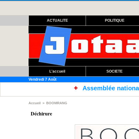
ACTUALITE
POLITIQUE
L'accueil
SOCIETE
Vendredi 7 Août
Assemblée nationale : ouverture sess
Accueil
>
BOOMRANG
Déchirure