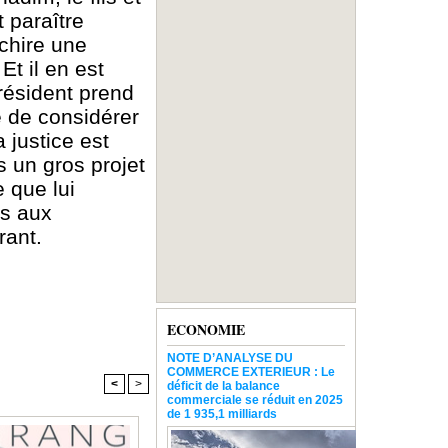
t paraître
échire une
Et il en est
président prend
le de considérer
 justice est
s un gros projet
e que lui
rs aux
rant.
ECONOMIE
NOTE D’ANALYSE DU
COMMERCE EXTERIEUR : Le
<
>
déficit de la balance
commerciale se réduit en 2025
de 1 935,1 milliards