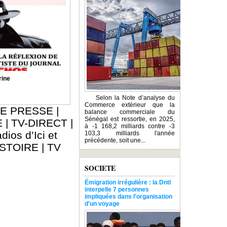
rine
Selon la Note d’analyse du
Commerce extérieur que la
E PRESSE
|
balance commerciale du
Sénégal est ressortie, en 2025,
E
|
TV-DIRECT
|
à -1 168,2 milliards contre -3
dios d’Ici et
103,3 milliards l'année
précédente, soit une...
ISTOIRE
|
TV
SOCIETE
Émigration irrégulière : la Dntl
interpelle 7 personnes
impliquées dans l'organisation
d'un voyage