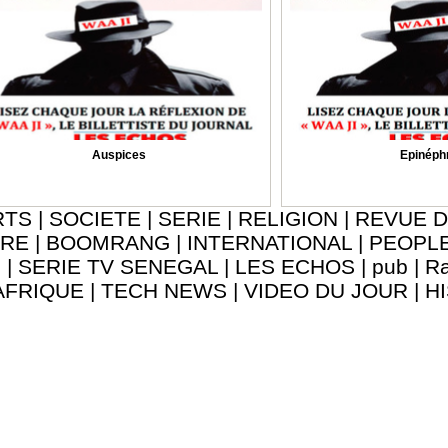
Auspices
Epinéph
RTS
|
SOCIETE
|
SERIE
|
RELIGION
|
REVUE D
URE
|
BOOMRANG
|
INTERNATIONAL
|
PEOPL
8
|
SERIE TV SENEGAL
|
LES ECHOS
|
pub
|
Ra
AFRIQUE
|
TECH NEWS
|
VIDEO DU JOUR
|
H