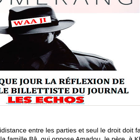
quidistance entre les parties et seul le droit doit
a famille Bâ, qui oppose Amadou, le père, à Kha