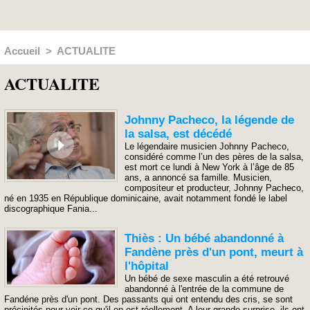
Accueil
>
ACTUALITE
ACTUALITE
Johnny Pacheco, la légende de
la salsa, est décédé
Le légendaire musicien Johnny Pacheco,
considéré comme l’un des pères de la salsa,
est mort ce lundi à New York à l’âge de 85
ans, a annoncé sa famille. Musicien,
compositeur et producteur, Johnny Pacheco,
né en 1935 en République dominicaine, avait notamment fondé le label
discographique Fania...
Thiès : Un bébé abandonné à
Fandène près d'un pont, meurt à
l'hôpital
Un bébé de sexe masculin a été retrouvé
abandonné à l'entrée de la commune de
Fandéne près d'un pont. Des passants qui ont entendu des cris, se sont
précipités pour voir ce qu'il en est réellement. A leur grande surprise, ils ont