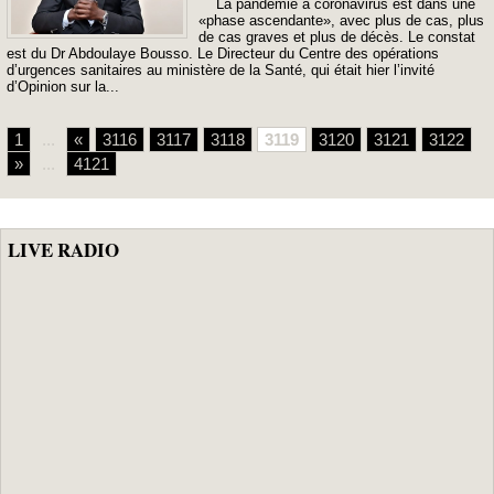
La pandémie à coronavirus est dans une
«phase ascendante», avec plus de cas, plus
de cas graves et plus de décès. Le constat
est du Dr Abdoulaye Bousso. Le Directeur du Centre des opérations
d’urgences sanitaires au ministère de la Santé, qui était hier l’invité
d’Opinion sur la...
1
...
«
3116
3117
3118
3119
3120
3121
3122
»
...
4121
LIVE RADIO