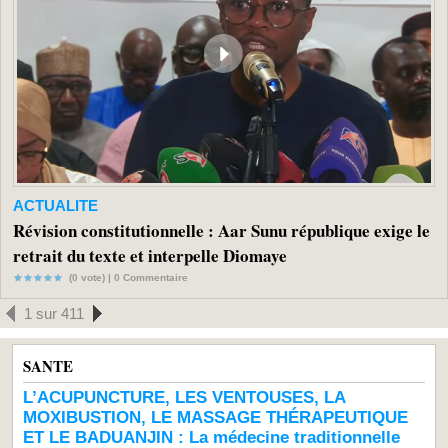
ACTUALITE
Révision constitutionnelle : Aar Sunu république exige le
retrait du texte et interpelle Diomaye
(0 vote) |
0
Commentaire
1 sur 411
SANTE
L’ACUPUNCTURE, LES VENTOUSES, LA
MOXIBUSTION, LE MASSAGE THÉRAPEUTIQUE
ET LE BADUANJIN : La médecine traditionnelle