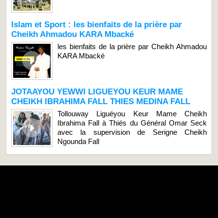
Islam et Sport : les bienfaits de la prière par
Cheikh Ahmadou KARA Mbacké
les bienfaits de la prière par Cheikh Ahmadou
KARA Mbacké
JOTAAYOU YEWWI LIGUEYOU KEUR MAME
CHEIKH IBRAHIMA FALL THIES MEDINA FALL
Tollouway Liguéyou Keur Mame Cheikh
Ibrahima Fall à Thiés du Général Omar Seck
avec la supervision de Serigne Cheikh
Ngounda Fall