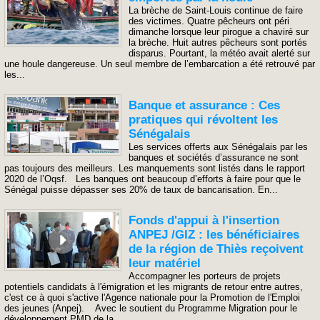
La brèche de Saint-Louis continue de faire
des victimes. Quatre pêcheurs ont péri
dimanche lorsque leur pirogue a chaviré sur
la brèche. Huit autres pêcheurs sont portés
disparus. Pourtant, la météo avait alerté sur
une houle dangereuse. Un seul membre de l’embarcation a été retrouvé par
les...
Banque et assurance : Ces
pratiques qui révoltent les
Sénégalais
Les services offerts aux Sénégalais par les
banques et sociétés d’assurance ne sont
pas toujours des meilleurs. Les manquements sont listés dans le rapport
2020 de l’Oqsf. Les banques ont beaucoup d’efforts à faire pour que le
Sénégal puisse dépasser ses 20% de taux de bancarisation. En...
Fonds d'appui à l'insertion
ANPEJ /GIZ : les bénéficiaires
de la région de Thiès reçoivent
leur matériel
Accompagner les porteurs de projets
potentiels candidats à l'émigration et les migrants de retour entre autres,
c'est ce à quoi s'active l'Agence nationale pour la Promotion de l'Emploi
des jeunes (Anpej). Avec le soutient du Programme Migration pour le
développement PMD de la...