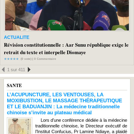
ACTUALITE
Révision constitutionnelle : Aar Sunu république exige le
retrait du texte et interpelle Diomaye
(0 vote) |
0
Commentaire
1 sur 411
SANTE
L’ACUPUNCTURE, LES VENTOUSES, LA
MOXIBUSTION, LE MASSAGE THÉRAPEUTIQUE
ET LE BADUANJIN : La médecine traditionnelle
chinoise s’invite au plateau médical
Lors d’une conférence dédiée à la médecine
traditionnelle chinoise, le Directeur exécutif de
l’Institut Confucius, Pr Lamine Ndiaye, a plaidé