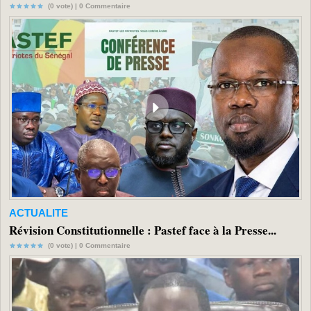
(0 vote) |
0
Commentaire
ACTUALITE
Révision Constitutionnelle : Pastef face à la Presse...
(0 vote) |
0
Commentaire