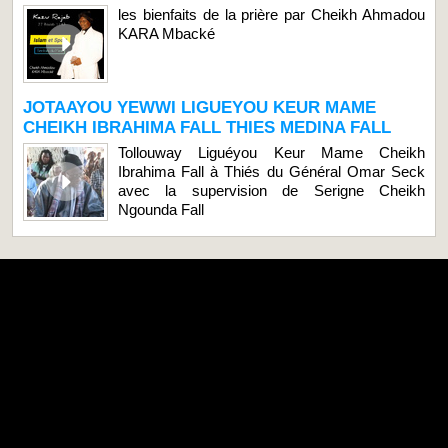
les bienfaits de la prière par Cheikh Ahmadou
KARA Mbacké
JOTAAYOU YEWWI LIGUEYOU KEUR MAME
CHEIKH IBRAHIMA FALL THIES MEDINA FALL
Tollouway Liguéyou Keur Mame Cheikh
Ibrahima Fall à Thiés du Général Omar Seck
avec la supervision de Serigne Cheikh
Ngounda Fall