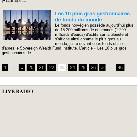
(+12,9%) et,...
Les 10 plus gros gestionnaires
de fonds du monde
Le fonds norvégien possède aujourd'hui plus
de 15.200 milliards de couronnes (1.290
milliards d'euros) d'actifs sur la planète et
s'affiche ainsi comme le plus gros au
monde, juste devant deux fonds chinois,
d'après le Sovereign Wealth Fund Institute. L’article « Les 10 plus gros
gestionnaires de...
1
...
«
20
21
22
23
24
25
26
»
...
46
LIVE RADIO