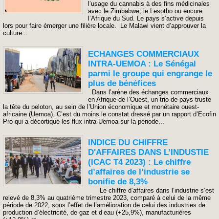
l’usage du cannabis à des fins médicinales
avec le Zimbabwe, le Lesotho ou encore
l’Afrique du Sud. Le pays s’active depuis
lors pour faire émerger une filière locale. Le Malawi vient d’approuver la
culture...
ECHANGES COMMERCIAUX
INTRA-UEMOA : Le Sénégal
parmi le groupe qui engrange le
plus de bénéfices
Dans l’arène des échanges commerciaux
en Afrique de l’Ouest, un trio de pays truste
la tête du peloton, au sein de l’Union économique et monétaire ouest-
africaine (Uemoa). C’est du moins le constat dressé par un rapport d’Ecofin
Pro qui a décortiqué les flux intra-Uemoa sur la période...
INDICE DU CHIFFRE
D'AFFAIRES DANS L’INDUSTIE
(ICAC T4 2023) : Le chiffre
d’affaires de l’industrie se
bonifie de 8,3%
Le chiffre d’affaires dans l’industrie s’est
relevé de 8,3% au quatrième trimestre 2023, comparé à celui de la même
période de 2022, sous l’effet de l’amélioration de celui des industries de
production d’électricité, de gaz et d’eau (+25,9%), manufacturières