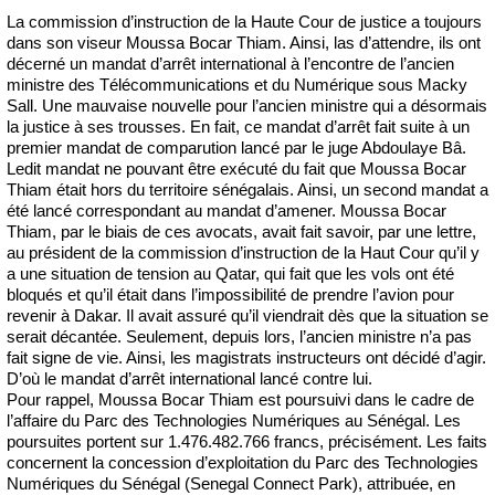
La commission d’instruction de la Haute Cour de justice a toujours
dans son viseur Moussa Bocar Thiam. Ainsi, las d’attendre, ils ont
décerné un mandat d’arrêt international à l’encontre de l’ancien
ministre des Télécommunications et du Numérique sous Macky
Sall. Une mauvaise nouvelle pour l’ancien ministre qui a désormais
la justice à ses trousses. En fait, ce mandat d’arrêt fait suite à un
premier mandat de comparution lancé par le juge Abdoulaye Bâ.
Ledit mandat ne pouvant être exécuté du fait que Moussa Bocar
Thiam était hors du territoire sénégalais. Ainsi, un second mandat a
été lancé correspondant au mandat d’amener. Moussa Bocar
Thiam, par le biais de ces avocats, avait fait savoir, par une lettre,
au président de la commission d’instruction de la Haut Cour qu’il y
a une situation de tension au Qatar, qui fait que les vols ont été
bloqués et qu’il était dans l’impossibilité de prendre l’avion pour
revenir à Dakar. Il avait assuré qu’il viendrait dès que la situation se
serait décantée. Seulement, depuis lors, l’ancien ministre n’a pas
fait signe de vie. Ainsi, les magistrats instructeurs ont décidé d’agir.
D’où le mandat d’arrêt international lancé contre lui.
Pour rappel, Moussa Bocar Thiam est poursuivi dans le cadre de
l’affaire du Parc des Technologies Numériques au Sénégal. Les
poursuites portent sur 1.476.482.766 francs, précisément. Les faits
concernent la concession d’exploitation du Parc des Technologies
Numériques du Sénégal (Senegal Connect Park), attribuée, en