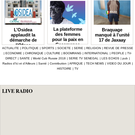
La plateforme
Braquage
L’Osidea
des femmes
manqué à l'unité
applaudit la
pour la paix en
17 de Jaxaay
démarche de
Casamance
l’Ofnac
ACTUALITE
|
POLITIQUE
|
SPORTS
|
SOCIETE
|
SERIE
|
RELIGION
|
REVUE DE PRESSE
lauréate du Prix
|
ECONOMIE
|
CHRONIQUE
|
CULTURE
|
BOOMRANG
|
INTERNATIONAL
|
PEOPLE
|
TV-
Icip 2026
DIRECT
|
SANTE
|
World Cub Russie 2018
|
SERIE TV SENEGAL
|
LES ECHOS
|
pub
|
Radios d’Ici et d’Ailleurs
|
Santé
|
Contribution
|
AFRIQUE
|
TECH NEWS
|
VIDEO DU JOUR
|
HISTOIRE
|
TV
LIVE RADIO