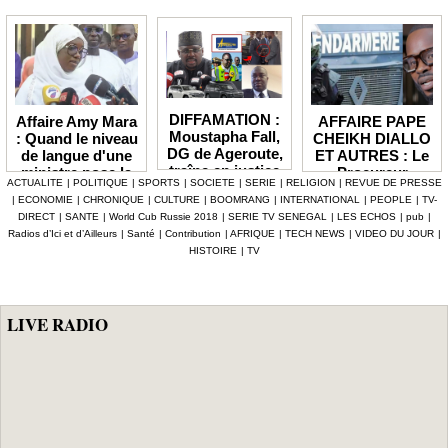
DIFFAMATION :
AFFAIRE PAPE
Affaire Amy Mara
Moustapha Fall,
CHEIKH DIALLO
: Quand le niveau
DG de Ageroute,
ET AUTRES : Le
de langue d'une
traîne en justice
Procureur
ministre pose la
ACTUALITE
|
POLITIQUE
|
SPORTS
|
SOCIETE
|
SERIE
|
RELIGION
|
REVUE DE PRESSE
l’ex DRH Cheikh
interjette appel et
question de la
|
ECONOMIE
|
CHRONIQUE
|
CULTURE
|
BOOMRANG
|
INTERNATIONAL
|
PEOPLE
|
TV-
Amet Tidiane
maintient en
compétence et de
DIRECT
|
SANTE
|
World Cub Russie 2018
|
SERIE TV SENEGAL
|
LES ECHOS
|
pub
|
Thiam
prison ceux qui
la crédibilité de
Radios d’Ici et d’Ailleurs
|
Santé
|
Contribution
|
AFRIQUE
|
TECH NEWS
|
VIDEO DU JOUR
|
ont été placés
l'État
HISTOIRE
|
TV
sous mandat de
dépôt
LIVE RADIO