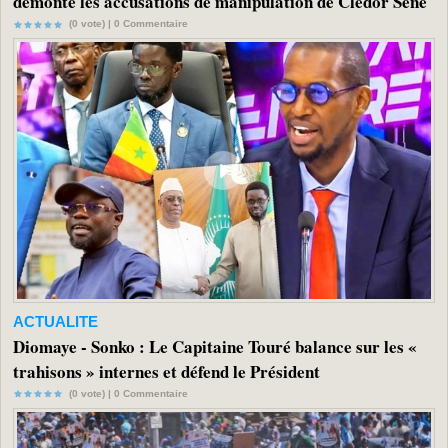
démonte les accusations de manipulation de Clédor Sène
(0 vote) |
0
Commentaire
ACTUALITE
Diomaye - Sonko : Le Capitaine Touré balance sur les «
trahisons » internes et défend le Président
(0 vote) |
0
Commentaire