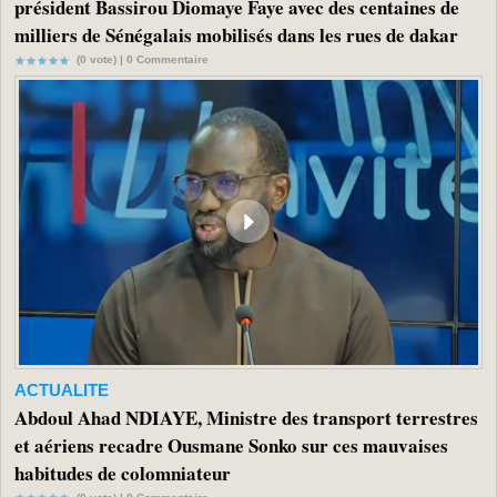
président Bassirou Diomaye Faye avec des centaines de
milliers de Sénégalais mobilisés dans les rues de dakar
(0 vote) |
0
Commentaire
ACTUALITE
Abdoul Ahad NDIAYE, Ministre des transport terrestres
et aériens recadre Ousmane Sonko sur ces mauvaises
habitudes de colomniateur