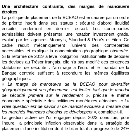
Une architecture contrainte, des marges de manœuvre
étroites
La politique de placement de la BCEAO est encadrée par un ordre
de priorité inscrit dans ses statuts : sécurité d'abord, liquidité
ensuite, rendement en dernier ressort. Les contreparties
admissibles doivent présenter une notation investment grade,
évalué par les agences Moody's, Standard & Poor's et Fitch. Ce
cadre réduit mécaniquement l'univers des contreparties
accessibles et explique la concentration géographique observée.
Si la réforme de 2019 a levé l'obligation institutionnelle de déposer
les devises au Trésor français, elle n'a pas modifié ces exigences
statutaires de sécurité : l'arrimage à l'euro et le mandat de la
Banque centrale suffisent à reconduire les mêmes équilibres
géographiques.
« La marge de manœuvre de la BCEAO pour diversifier
géographiquement ses placements est limitée tant que le mandat
de sécurité primera sur le rendement »
, précise le même
économiste spécialiste des politiques monétaires africaines.
« La
vraie question est de savoir si ce mandat évoluera à mesure que
les marchés financiers africains se développent »
, complète-t-il.
La gestion active de l'or engagée depuis 2023 constitue, pour
l'heure, la principale inflexion observable dans la stratégie de
placement d'une institution dont le bilan total a progressé de 24%