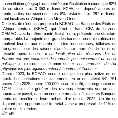
La ventilation géographique publiée par l'institution indique que 92%
de ce stock, soit 3 353 milliards FCFA, est déposé auprès de
contreparties européennes. Les 8% restants, soit 287 milliards,
sont localisés en Afrique et au Moyen-Orient.
Cette réalité n'est pas propre à la BCEAO. La Banque des États de
l'Afrique centrale (BEAC), qui émet le franc CFA de la zone
CEMAC avec la même parité fixe à l'euro, présente une structure
comparable. La majorité des grandes banques centrales africaines
confient leur or aux chambres fortes londoniennes, bâloises ou
françaises, pour des raisons d'accès aux marchés de l'or et de
sécurité opérationnelle.
« La localisation des réserves d'or en
Europe est une contrainte de marché, pas uniquement un choix
politique »
, explique un économiste. «
Les marchés de l'or
physique les plus liquides restent à Londres et Zurich.
»
Depuis 2023, la BCEAO conduit une gestion plus active de ce
stock. Les opérations de placements en or ont atteint 541 751
onces à fin 2025, contre 200 000 un an plus tôt, en progression de
171%. L'objectif : générer des revenus récurrents sur un actif
auparavant passif, dans un contexte mondial où plusieurs Banques
centrales accélèrent leurs achats d'or depuis 2022. Un timing
d'autant plus opportun que le métal jaune a progressé de 44% en
valeur sur l'exercice.