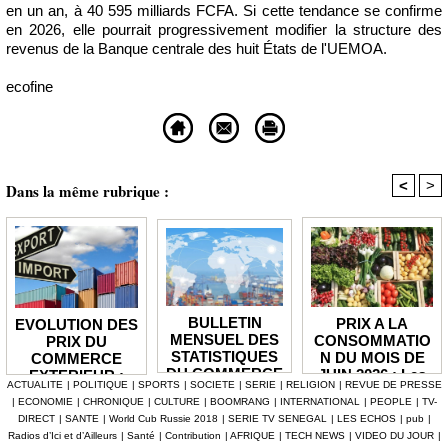
en un an, à 40 595 milliards FCFA. Si cette tendance se confirme
en 2026, elle pourrait progressivement modifier la structure des
revenus de la Banque centrale des huit États de l'UEMOA.
ecofine
<
>
Dans la même rubrique :
BULLETIN
PRIX A LA
EVOLUTION DES
MENSUEL DES
CONSOMMATIO
PRIX DU
STATISTIQUES
N DU MOIS DE
COMMERCE
DU COMMERCE
JUIN 2026 : Les
EXTERIEUR :
ACTUALITE
|
POLITIQUE
|
SPORTS
|
SOCIETE
|
SERIE
|
RELIGION
|
REVUE DE PRESSE
EXTERIEUR : Le
prix à la
Les prix des
|
ECONOMIE
|
CHRONIQUE
|
CULTURE
|
BOOMRANG
|
INTERNATIONAL
|
PEOPLE
|
TV-
déficit
consommation
produits
DIRECT
|
SANTE
|
World Cub Russie 2018
|
SERIE TV SENEGAL
|
LES ECHOS
|
pub
|
commercial se
sont restés
importés en
Radios d’Ici et d’Ailleurs
|
Santé
|
Contribution
|
AFRIQUE
|
TECH NEWS
|
VIDEO DU JOUR
|
creuse à -13,3
stables en
hausse de 3,1%