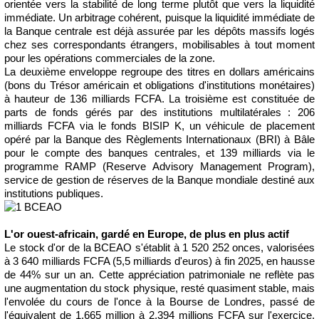
orientée vers la stabilité de long terme plutôt que vers la liquidité
immédiate. Un arbitrage cohérent, puisque la liquidité immédiate de
la Banque centrale est déjà assurée par les dépôts massifs logés
chez ses correspondants étrangers, mobilisables à tout moment
pour les opérations commerciales de la zone.
La deuxième enveloppe regroupe des titres en dollars américains
(bons du Trésor américain et obligations d'institutions monétaires)
à hauteur de 136 milliards FCFA. La troisième est constituée de
parts de fonds gérés par des institutions multilatérales : 206
milliards FCFA via le fonds BISIP K, un véhicule de placement
opéré par la Banque des Règlements Internationaux (BRI) à Bâle
pour le compte des banques centrales, et 139 milliards via le
programme RAMP (Reserve Advisory Management Program),
service de gestion de réserves de la Banque mondiale destiné aux
institutions publiques.
L'or ouest-africain, gardé en Europe, de plus en plus actif
Le stock d'or de la BCEAO s'établit à 1 520 252 onces, valorisées
à 3 640 milliards FCFA (5,5 milliards d'euros) à fin 2025, en hausse
de 44% sur un an. Cette appréciation patrimoniale ne reflète pas
une augmentation du stock physique, resté quasiment stable, mais
l'envolée du cours de l'once à la Bourse de Londres, passé de
l'équivalent de 1,665 million à 2,394 millions FCFA sur l'exercice.