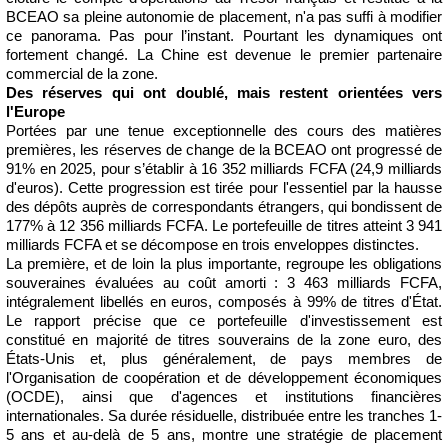
BCEAO sa pleine autonomie de placement, n'a pas suffi à modifier
ce panorama. Pas pour l’instant. Pourtant les dynamiques ont
fortement changé. La Chine est devenue le premier partenaire
commercial de la zone.
Des réserves qui ont doublé, mais restent orientées vers
l'Europe
Portées par une tenue exceptionnelle des cours des matières
premières, les réserves de change de la BCEAO ont progressé de
91% en 2025, pour s’établir à 16 352 milliards FCFA (24,9 milliards
d'euros). Cette progression est tirée pour l'essentiel par la hausse
des dépôts auprès de correspondants étrangers, qui bondissent de
177% à 12 356 milliards FCFA. Le portefeuille de titres atteint 3 941
milliards FCFA et se décompose en trois enveloppes distinctes.
La première, et de loin la plus importante, regroupe les obligations
souveraines évaluées au coût amorti : 3 463 milliards FCFA,
intégralement libellés en euros, composés à 99% de titres d'État.
Le rapport précise que ce portefeuille d'investissement est
constitué en majorité de titres souverains de la zone euro, des
États-Unis et, plus généralement, de pays membres de
l'Organisation de coopération et de développement économiques
(OCDE), ainsi que d'agences et institutions financières
internationales. Sa durée résiduelle, distribuée entre les tranches 1-
5 ans et au-delà de 5 ans, montre une stratégie de placement