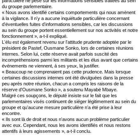
particulière ne pèse sur les informations sensibles traitées au sein
du groupe parlementaire.
« Nous avons identifié certains comportements qui nous amènent
à la vigilance. Il n'y a aucune inquiétude particulière concernant
d'éventuelles fuites d'informations sensibles, car les discussions
au sein du groupe portent essentiellement sur nos activités et notre
fonctionnement », a-t-il expliqué.
L'élu est également revenu sur l'attitude prudente adoptée par le
président de Pastef,
Ousmane Sonko
, lors de certaines réunions
internes. Selon lui, cette réserve avait parfois suscité des
incompréhensions parmi les militants et les élus avant que certains
événements ne viennent, à ses yeux, la justifier.
« Beaucoup ne comprenaient pas cette prudence. Mais lorsque
certaines discussions internes ont été divulguées dans la presse
peu après notre réunion, chacun a compris les raisons de la
réserve d'Ousmane Sonko », a soutenu Mayabé Mbaye.
Malgré ces soupçons, le député insiste sur le fait que les
parlementaires visés continuent de siéger légitimement au sein du
groupe et qu'aucune mesure particulière n'a été prise à leur
encontre.
« Ils sont là de droit et nous n'avons aucun problème particulier
avec eux. Cependant, nous les avons identifiés et nous restons
attentifs à leurs agissements », a-t-il conclu.