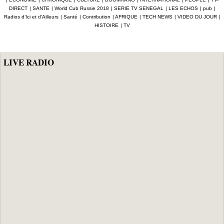
milliards F Cfa
gestion
enregistrées en
DIRECT
|
SANTE
|
World Cub Russie 2018
|
SERIE TV SENEGAL
|
LES ECHOS
|
pub
|
ciblant le
«népotique» et
Afrique depuis
Radios d’Ici et d’Ailleurs
|
Santé
|
Contribution
|
AFRIQUE
|
TECH NEWS
|
VIDEO DU JOUR
|
secteur pétrolier
interpellent le
2024 (Interpol)
HISTOIRE
|
TV
au Sénégal
gouvernement
LIVE RADIO