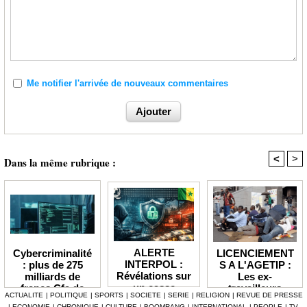
Me notifier l'arrivée de nouveaux commentaires
<
>
Dans la même rubrique :
ALERTE
LICENCIEMENT
Cybercriminalité
INTERPOL :
S A L'AGETIP :
: plus de 275
Révélations sur
Les ex-
milliards de
un casse
travailleurs
francs Cfa de
ACTUALITE
|
POLITIQUE
|
SPORTS
|
SOCIETE
|
SERIE
|
RELIGION
|
REVUE DE PRESSE
numérique à 4,7
dénoncent une
pertes
|
ECONOMIE
|
CHRONIQUE
|
CULTURE
|
BOOMRANG
|
INTERNATIONAL
|
PEOPLE
|
TV-