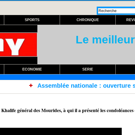
SPORTS
CHRONIQUE
REV
Le meilleur
ECONOMIE
SERIE
lée nationale : ouverture session extraordinai
Khalife général des Mourides, à qui il a présenté les condoléances d