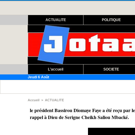
ACTUALITE
POLITIQUE
L'accueil
SOCIETE
Jeudi 6 Août
Assemb
Accueil
>
ACTUALITE
le président Bassirou Diomaye Faye a été reçu par le 
rappel à Dieu de Serigne Cheikh Saliou Mbacké.