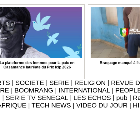
La plateforme des femmes pour la paix en
Braquage manqué à l'u
Casamance lauréate du Prix Icip 2026
RTS
|
SOCIETE
|
SERIE
|
RELIGION
|
REVUE D
URE
|
BOOMRANG
|
INTERNATIONAL
|
PEOPL
8
|
SERIE TV SENEGAL
|
LES ECHOS
|
pub
|
Ra
AFRIQUE
|
TECH NEWS
|
VIDEO DU JOUR
|
H