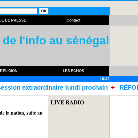
UE DE PRESSE
Contact
 de l'info au sénégal
RELIGION
LES ECHOS
16:49
re lundi prochain
RÉFORME DES TRAITEMENTS
LIVE RADIO
e la nation, suite au