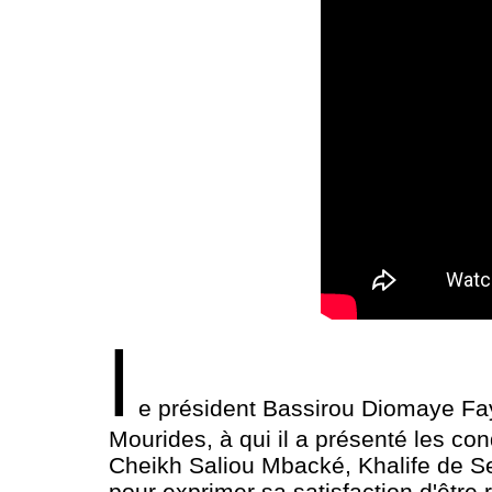
l
e président Bassirou Diomaye Fay
Mourides, à qui il a présenté les co
Cheikh Saliou Mbacké, Khalife de Se
pour exprimer sa satisfaction d'être