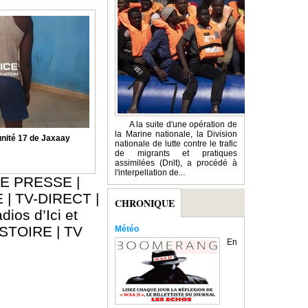
A la suite d'une opération de
la Marine nationale, la Division
nité 17 de Jaxaay
nationale de lutte contre le trafic
de migrants et pratiques
assimilées (Dnlt), a procédé à
l'interpellation de...
E PRESSE
|
E
|
TV-DIRECT
|
CHRONIQUE
dios d’Ici et
ISTOIRE
|
TV
Météo
En