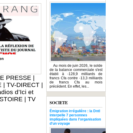
en
Au mois de juin 2026, le solde
de la balance commerciale s'est
établi à -128,9 milliards de
E PRESSE
|
francs Cfa contre -13,3 milliards
de francs Cfa au mois
E
|
TV-DIRECT
|
précédent. En effet, les...
dios d’Ici et
ISTOIRE
|
TV
SOCIETE
Émigration irrégulière : la Dntl
interpelle 7 personnes
impliquées dans l'organisation
d'un voyage