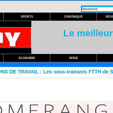
SPORTS
CHRONIQUE
REV
Le meilleur
ECONOMIE
SERIE
ous-traitants FTTH de Sonatel contre-attaq