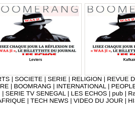
Leviers
Kafkaï
RTS
|
SOCIETE
|
SERIE
|
RELIGION
|
REVUE D
URE
|
BOOMRANG
|
INTERNATIONAL
|
PEOPL
8
|
SERIE TV SENEGAL
|
LES ECHOS
|
pub
|
Ra
AFRIQUE
|
TECH NEWS
|
VIDEO DU JOUR
|
H