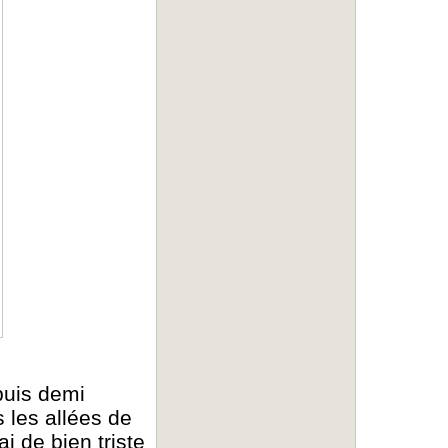
puis demi
 les allées de
i de bien triste