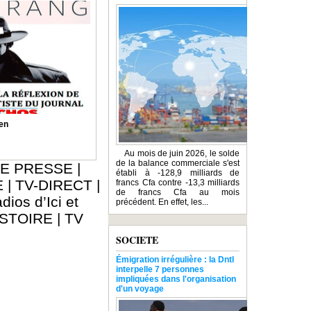
en
Au mois de juin 2026, le solde
de la balance commerciale s'est
E PRESSE
|
établi à -128,9 milliards de
E
|
TV-DIRECT
|
francs Cfa contre -13,3 milliards
de francs Cfa au mois
dios d’Ici et
précédent. En effet, les...
ISTOIRE
|
TV
SOCIETE
Émigration irrégulière : la Dntl
interpelle 7 personnes
impliquées dans l'organisation
d'un voyage