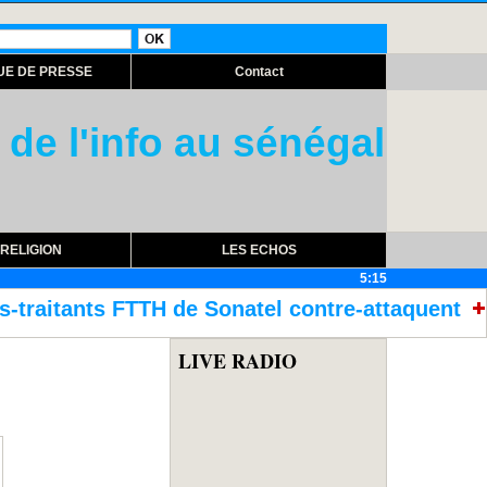
UE DE PRESSE
Contact
 de l'info au sénégal
RELIGION
LES ECHOS
5:15
onatel contre-attaquent
Assemblée nation
LIVE RADIO