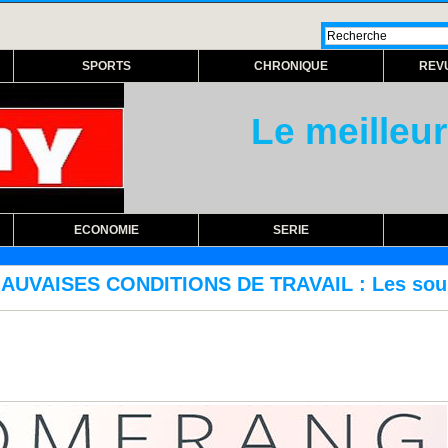
SPORTS
CHRONIQUE
REV
Le meilleur
ECONOMIE
SERIE
S DE TRAVAIL : Les sous-traitants FTTH de S