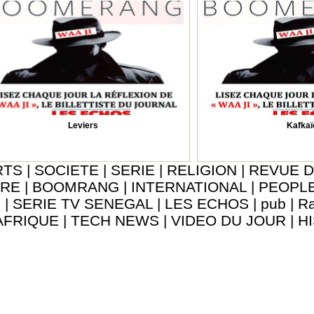
Leviers
Kafkaï
RTS
|
SOCIETE
|
SERIE
|
RELIGION
|
REVUE D
URE
|
BOOMRANG
|
INTERNATIONAL
|
PEOPL
8
|
SERIE TV SENEGAL
|
LES ECHOS
|
pub
|
Ra
AFRIQUE
|
TECH NEWS
|
VIDEO DU JOUR
|
H