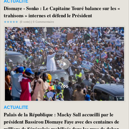
ACTUALITE
Diomaye - Sonko : Le Capitaine Touré balance sur les «
trahisons » internes et défend le Président
(0 vote) |
0
Commentaire
ACTUALITE
Palais de la République : Macky Sall accueilli par le
président Bassirou Diomaye Faye avec des centaines de
milliers de Sénégalais mobilisés dans les rues de dakar