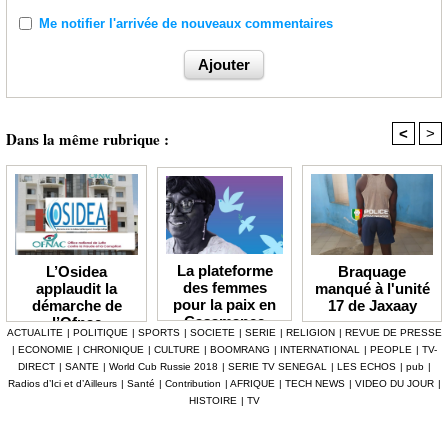
Me notifier l'arrivée de nouveaux commentaires
<
>
Dans la même rubrique :
La plateforme
Braquage
L’Osidea
des femmes
manqué à l'unité
applaudit la
pour la paix en
17 de Jaxaay
démarche de
Casamance
l’Ofnac
ACTUALITE
|
POLITIQUE
|
SPORTS
|
SOCIETE
|
SERIE
|
RELIGION
|
REVUE DE PRESSE
lauréate du Prix
|
ECONOMIE
|
CHRONIQUE
|
CULTURE
|
BOOMRANG
|
INTERNATIONAL
|
PEOPLE
|
TV-
Icip 2026
DIRECT
|
SANTE
|
World Cub Russie 2018
|
SERIE TV SENEGAL
|
LES ECHOS
|
pub
|
Radios d’Ici et d’Ailleurs
|
Santé
|
Contribution
|
AFRIQUE
|
TECH NEWS
|
VIDEO DU JOUR
|
HISTOIRE
|
TV