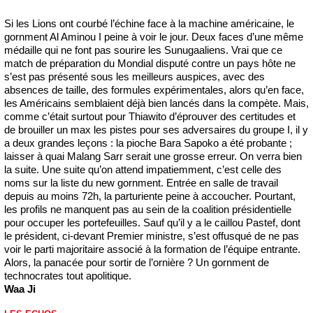
Si les Lions ont courbé l’échine face à la machine américaine, le
gornment Al Aminou I peine à voir le jour. Deux faces d’une même
médaille qui ne font pas sourire les Sunugaaliens. Vrai que ce
match de préparation du Mondial disputé contre un pays hôte ne
s’est pas présenté sous les meilleurs auspices, avec des
absences de taille, des formules expérimentales, alors qu’en face,
les Américains semblaient déjà bien lancés dans la compète. Mais,
comme c’était surtout pour Thiawito d’éprouver des certitudes et
de brouiller un max les pistes pour ses adversaires du groupe I, il y
a deux grandes leçons : la pioche Bara Sapoko a été probante ;
laisser à quai Malang Sarr serait une grosse erreur. On verra bien
la suite. Une suite qu’on attend impatiemment, c’est celle des
noms sur la liste du new gornment. Entrée en salle de travail
depuis au moins 72h, la parturiente peine à accoucher. Pourtant,
les profils ne manquent pas au sein de la coalition présidentielle
pour occuper les portefeuilles. Sauf qu’il y a le caillou Pastef, dont
le président, ci-devant Premier ministre, s’est offusqué de ne pas
voir le parti majoritaire associé à la formation de l’équipe entrante.
Alors, la panacée pour sortir de l’ornière ? Un gornment de
technocrates tout apolitique.
Waa Ji