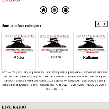
LES ECHOS
<
>
Dans la même rubrique :
Leviers
Kafkaïen
Météo
ACTUALITE
|
POLITIQUE
|
SPORTS
|
SOCIETE
|
SERIE
|
RELIGION
|
REVUE DE PRESSE
|
ECONOMIE
|
CHRONIQUE
|
CULTURE
|
BOOMRANG
|
INTERNATIONAL
|
PEOPLE
|
TV-
DIRECT
|
SANTE
|
World Cub Russie 2018
|
SERIE TV SENEGAL
|
LES ECHOS
|
pub
|
Radios d’Ici et d’Ailleurs
|
Santé
|
Contribution
|
AFRIQUE
|
TECH NEWS
|
VIDEO DU JOUR
|
HISTOIRE
|
TV
LIVE RADIO