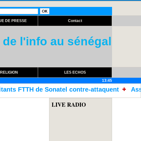
UE DE PRESSE
Contact
 de l'info au sénégal
RELIGION
LES ECHOS
13:45
l contre-attaquent
Assemblée nationale : 
LIVE RADIO