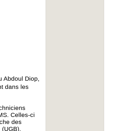
 Abdoul Diop,
nt dans les
echniciens
MS. Celles-ci
rche des
s (UGB).