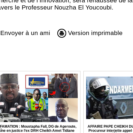
herche et de l’Innovation, sera rehaussée de l
ravers le Professeur Nouzha El Youcoubi.
Envoyer à un ami
Version imprimable
FAMATION : Moustapha Fall, DG de Ageroute,
AFFAIRE PAPE CHEIKH DI
aîne en justice l’ex DRH Cheikh Amet Tidiane
Procureur interjette appel 