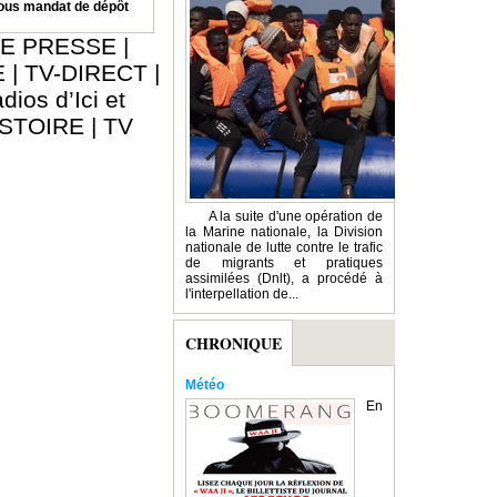
sous mandat de dépôt
E PRESSE
|
E
|
TV-DIRECT
|
dios d’Ici et
ISTOIRE
|
TV
A la suite d'une opération de
la Marine nationale, la Division
nationale de lutte contre le trafic
de migrants et pratiques
assimilées (Dnlt), a procédé à
l'interpellation de...
CHRONIQUE
Météo
En