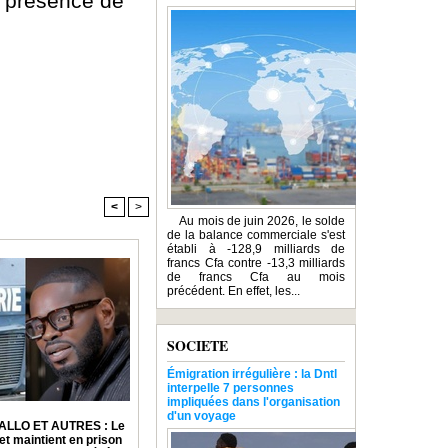
a présence de
<
>
Au mois de juin 2026, le solde
de la balance commerciale s'est
établi à -128,9 milliards de
francs Cfa contre -13,3 milliards
de francs Cfa au mois
précédent. En effet, les...
SOCIETE
Émigration irrégulière : la Dntl
interpelle 7 personnes
impliquées dans l'organisation
d'un voyage
ALLO ET AUTRES : Le
et maintient en prison