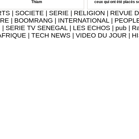
Thiam
ceux qui ont été placés 
RTS
|
SOCIETE
|
SERIE
|
RELIGION
|
REVUE D
URE
|
BOOMRANG
|
INTERNATIONAL
|
PEOPL
8
|
SERIE TV SENEGAL
|
LES ECHOS
|
pub
|
Ra
AFRIQUE
|
TECH NEWS
|
VIDEO DU JOUR
|
H