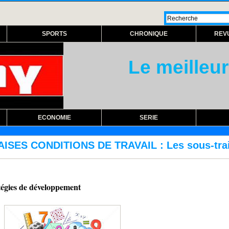
SPORTS
CHRONIQUE
REV
Le meilleur
ECONOMIE
SERIE
RAVAIL : Les sous-traitants FTTH de Sonate
atégies de développement