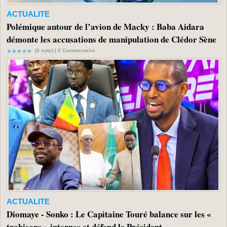
ACTUALITE
Polémique autour de l’avion de Macky : Baba Aidara
démonte les accusations de manipulation de Clédor Sène
(0 vote) |
0
Commentaire
ACTUALITE
Diomaye - Sonko : Le Capitaine Touré balance sur les «
trahisons » internes et défend le Président