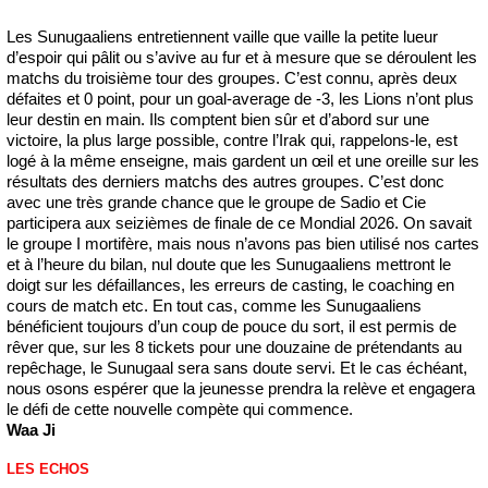
Les Sunugaaliens entretiennent vaille que vaille la petite lueur
d’espoir qui pâlit ou s’avive au fur et à mesure que se déroulent les
matchs du troisième tour des groupes. C’est connu, après deux
défaites et 0 point, pour un goal-average de -3, les Lions n’ont plus
leur destin en main. Ils comptent bien sûr et d’abord sur une
victoire, la plus large possible, contre l’Irak qui, rappelons-le, est
logé à la même enseigne, mais gardent un œil et une oreille sur les
résultats des derniers matchs des autres groupes. C’est donc
avec une très grande chance que le groupe de Sadio et Cie
participera aux seizièmes de finale de ce Mondial 2026. On savait
le groupe I mortifère, mais nous n’avons pas bien utilisé nos cartes
et à l’heure du bilan, nul doute que les Sunugaaliens mettront le
doigt sur les défaillances, les erreurs de casting, le coaching en
cours de match etc. En tout cas, comme les Sunugaaliens
bénéficient toujours d’un coup de pouce du sort, il est permis de
rêver que, sur les 8 tickets pour une douzaine de prétendants au
repêchage, le Sunugaal sera sans doute servi. Et le cas échéant,
nous osons espérer que la jeunesse prendra la relève et engagera
le défi de cette nouvelle compète qui commence.
Waa Ji
LES ECHOS