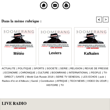
<
>
Dans la même rubrique :
Leviers
Kafkaïen
Météo
ACTUALITE
|
POLITIQUE
|
SPORTS
|
SOCIETE
|
SERIE
|
RELIGION
|
REVUE DE PRESSE
|
ECONOMIE
|
CHRONIQUE
|
CULTURE
|
BOOMRANG
|
INTERNATIONAL
|
PEOPLE
|
TV-
DIRECT
|
SANTE
|
World Cub Russie 2018
|
SERIE TV SENEGAL
|
LES ECHOS
|
pub
|
Radios d’Ici et d’Ailleurs
|
Santé
|
Contribution
|
AFRIQUE
|
TECH NEWS
|
VIDEO DU JOUR
|
HISTOIRE
|
TV
LIVE RADIO