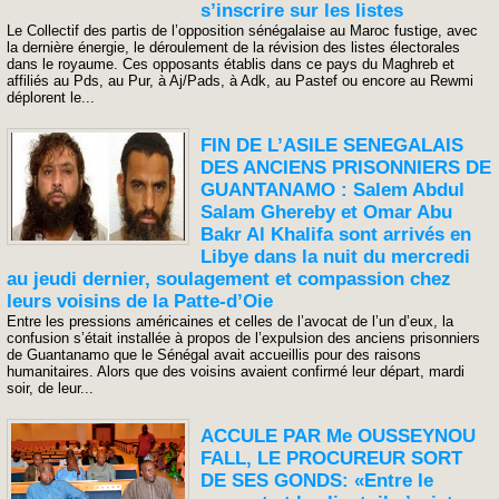
s’inscrire sur les listes
Le Collectif des partis de l’opposition sénégalaise au Maroc fustige, avec
la dernière énergie, le déroulement de la révision des listes électorales
dans le royaume. Ces opposants établis dans ce pays du Maghreb et
affiliés au Pds, au Pur, à Aj/Pads, à Adk, au Pastef ou encore au Rewmi
déplorent le...
FIN DE L’ASILE SENEGALAIS
DES ANCIENS PRISONNIERS DE
GUANTANAMO : Salem Abdul
Salam Ghereby et Omar Abu
Bakr Al Khalifa sont arrivés en
Libye dans la nuit du mercredi
au jeudi dernier, soulagement et compassion chez
leurs voisins de la Patte-d’Oie
Entre les pressions américaines et celles de l’avocat de l’un d’eux, la
confusion s’était installée à propos de l’expulsion des anciens prisonniers
de Guantanamo que le Sénégal avait accueillis pour des raisons
humanitaires. Alors que des voisins avaient confirmé leur départ, mardi
soir, de leur...
ACCULE PAR Me OUSSEYNOU
FALL, LE PROCUREUR SORT
DE SES GONDS: «Entre le