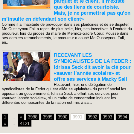
parquet et le client, il n’existe
que des liens de courtoisie.
Mais, je ne permettrai pas qu’on
m’insulte en défendant son client»
Comme il a l’habitude de provoquer dans ses plaidoiries et de se disputer,
Me Ousseynou Fall a repris de plus belle, hier, ses invectives à l’endroit du
procureur, lors du procès du maire de Mermoz-Sacré Cœur. Poussé dans
ses derniers retranchements, le procureur a coupé Me Ousseynou Fall,
en...
RECEVANT LES
SYNDICALISTES DE LA FEDER :
Idrissa Seck dit avoir la clé pour
«sauver l’année scolaire» et
offre ses services à Macky Sall
Recevant, hier, une délégation de
syndicalistes de la Feder qui est allée se «plaindre» du passif social les
opposant au gouvernement, Idrissa Seck a offert ses services pour
«sauver l’année scolaire», si un cadre de concertation incluant les
différentes composantes de la nation est mis à sa...
1
...
«
3988
3989
3990
3991
3992
3993
3994
»
...
4121