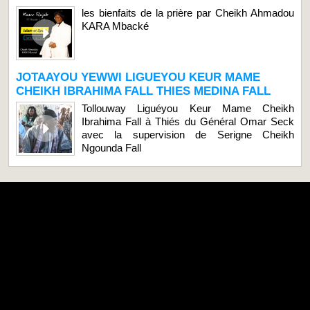
les bienfaits de la prière par Cheikh Ahmadou
KARA Mbacké
JOTAAYOU YEWWI LIGUEYOU KEUR MAME
CHEIKH IBRAHIMA FALL THIES MEDINA FALL
Tollouway Liguéyou Keur Mame Cheikh
Ibrahima Fall à Thiés du Général Omar Seck
avec la supervision de Serigne Cheikh
Ngounda Fall