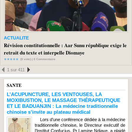
ACTUALITE
Révision constitutionnelle : Aar Sunu république exige le
retrait du texte et interpelle Diomaye
(0 vote) |
0
Commentaire
1 sur 411
SANTE
L’ACUPUNCTURE, LES VENTOUSES, LA
MOXIBUSTION, LE MASSAGE THÉRAPEUTIQUE
ET LE BADUANJIN : La médecine traditionnelle
chinoise s’invite au plateau médical
Lors d’une conférence dédiée à la médecine
traditionnelle chinoise, le Directeur exécutif de
l’Institut Confucius, Pr Lamine Ndiaye, a plaidé