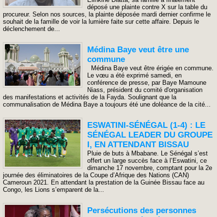
déposé une plainte contre X sur la table du
procureur. Selon nos sources, la plainte déposée mardi dernier confirme le
souhait de la famille de voir la lumière faite sur cette affaire. Depuis le
déclenchement de...
Médina Baye veut être une
commune
Médina Baye veut être érigée en commune.
Le vœu a été exprimé samedi, en
conférence de presse, par Baye Mamoune
Niass, président du comité d'organisation
des manifestations et activités de la Fayda. Soulignant que la
communalisation de Médina Baye a toujours été une doléance de la cité...
ESWATINI-SÉNÉGAL (1-4) : LE
SÉNÉGAL LEADER DU GROUPE
I, EN ATTENDANT BISSAU
Pluie de buts à Mbabane. Le Sénégal s’est
offert un large succès face à l’Eswatini, ce
dimanche 17 novembre, comptant pour la 2e
journée des éliminatoires de la Coupe d’Afrique des Nations (CAN)
Cameroun 2021. En attendant la prestation de la Guinée Bissau face au
Congo, les Lions s’emparent de la...
Persécutions des personnes