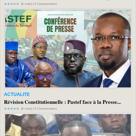
(0 vote) |
0
Commentaire
ACTUALITE
Révision Constitutionnelle : Pastef face à la Presse...
(0 vote) |
0
Commentaire