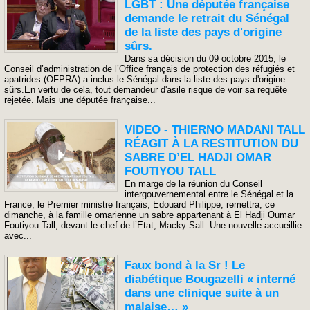
LGBT : Une députée française
demande le retrait du Sénégal
de la liste des pays d'origine
sûrs.
Dans sa décision du 09 octobre 2015, le
Conseil d’administration de l’Office français de protection des réfugiés et
apatrides (OFPRA) a inclus le Sénégal dans la liste des pays d'origine
sûrs.En vertu de cela, tout demandeur d'asile risque de voir sa requête
rejetée. Mais une députée française...
VIDEO - THIERNO MADANI TALL
RÉAGIT À LA RESTITUTION DU
SABRE D’EL HADJI OMAR
FOUTIYOU TALL
En marge de la réunion du Conseil
intergouvernemental entre le Sénégal et la
France, le Premier ministre français, Edouard Philippe, remettra, ce
dimanche, à la famille omarienne un sabre appartenant à El Hadji Oumar
Foutiyou Tall, devant le chef de l’Etat, Macky Sall. Une nouvelle accueillie
avec...
Faux bond à la Sr ! Le
diabétique Bougazelli « interné
dans une clinique suite à un
malaise… »