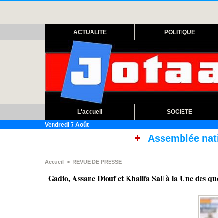
ACTUALITE
POLITIQUE
L'accueil
SOCIETE
Vendredi 7 Août
Assemblée nationale : ouverture s
Accueil
>
REVUE DE PRESSE
Gadio, Assane Diouf et Khalifa Sall à la Une des qu