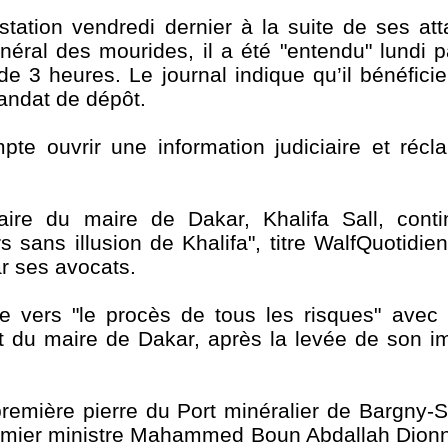
station vendredi dernier à la suite de ses at
énéral des mourides, il a été "entendu" lundi p
e 3 heures. Le journal indique qu’il bénéficie
mandat de dépôt.
mpte ouvrir une information judiciaire et réc
aire du maire de Dakar, Khalifa Sall, cont
s sans illusion de Khalifa", titre WalfQuotidie
ar ses avocats.
e vers "le procès de tous les risques" avec 
 du maire de Dakar, après la levée de son i
 première pierre du Port minéralier de Bargny-
remier ministre Mahammed Boun Abdallah Dion