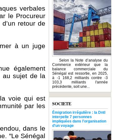
taques verbales
ar le Procureur
 d’un retour de
lamer à un juge
Selon la Note d’analyse du
Commerce extérieur que la
inue également
balance commerciale du
Sénégal est ressortie, en 2025,
n au sujet de la
à -1 168,2 milliards contre -3
103,3 milliards l'année
précédente, soit une...
la voie qui est
SOCIETE
mmunité par les
Émigration irrégulière : la Dntl
interpelle 7 personnes
impliquées dans l'organisation
d'un voyage
Sendou, dans le
ne. "Le Sénégal