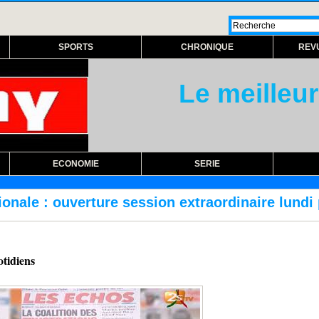
SPORTS
CHRONIQUE
REV
Le meilleur
ECONOMIE
SERIE
ession extraordinaire lundi prochain
RÉFORM
otidiens