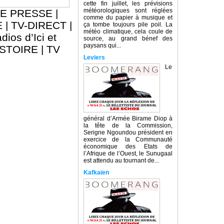
cette fin juillet, les prévisions
météorologiques sont réglées
E PRESSE
|
comme du papier à musique et
E
|
TV-DIRECT
|
ça tombe toujours pile poil. La
météo climatique, cela coule de
dios d’Ici et
source, au grand bénef des
paysans qui...
ISTOIRE
|
TV
Leviers
Le
général d’Armée Birame Diop à
la tête de la Commission,
Serigne Ngoundou président en
exercice de la Communauté
économique des Etats de
l’Afrique de l’Ouest, le Sunugaal
est attendu au tournant de...
Kafkaïen