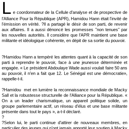
L
e coordonnateur de la Cellule d’analyse et de prospective de
l’Alliance Pour la République (APR), Hamidou Hann était l'invité de
l'émission en vérité. ?Il a partagé le désir de son parti, de revenir
aux affaires. Il a aussi dénoncé les promesses "non tenues" par
les nouvelles autorités. Il considère que l’APR maintient une base
militante et idéologique cohérente, en dépit de sa sortie du pouvoir.
?Hamidou Hann a tempéré les attentes quant à la capacité de son
parti à reprendre le pouvoir, face à une jeunesse déterminée et
engagée. « Le président Abdoulaye Wade aussi voulait faire 50 ans
au pouvoir, il n’en a fait que 12. Le Sénégal est une démocratie»,
rappelle-t-il.
?Hamidou met en lumière la reconnaissance mondiale de Macky
Sall et la robustesse structurelle de l’Alliance pour la République. «
On a un leader charismatique, un appareil politique solide, un
groupe parlementaire actif, un réseau d’élus et une base militante
présente dans tout le pays », a-t-il déclaré.
?
?Selon lui, le parti continue d’attirer de nouveaux membres, en
particulier des jeunes qui n’ont jamais apporté leur soutien à Macky