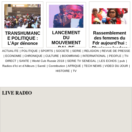
LANCEMENT
Rassemblement
TRANSHUMANC
DU
des femmes du
E POLITIQUE :
MOUVEMENT
Fdr aujourd'hui :
L’Apr dénonce
DAL DE
Plusieurs leaders
un «
ACTUALITE
|
POLITIQUE
|
SPORTS
|
SOCIETE
|
SERIE
|
RELIGION
|
REVUE DE PRESSE
BABACAR
de l'opposition
détournement de
|
ECONOMIE
|
CHRONIQUE
|
CULTURE
|
BOOMRANG
|
INTERNATIONAL
|
PEOPLE
|
TV-
MBENGUE :
annoncés
la volonté
DIRECT
|
SANTE
|
World Cub Russie 2018
|
SERIE TV SENEGAL
|
LES ECHOS
|
pub
|
Aldiouma Sow
populaire » et
Radios d’Ici et d’Ailleurs
|
Santé
|
Contribution
|
AFRIQUE
|
TECH NEWS
|
VIDEO DU JOUR
|
«drague» le
réclame une
HISTOIRE
|
TV
maire de Hann
réforme du statut
Bel Air
des élus
LIVE RADIO