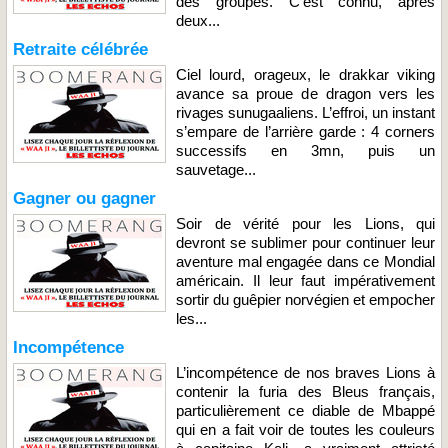
des groupes. C’est connu, après
deux...
Retraite célébrée
Ciel lourd, orageux, le drakkar viking
avance sa proue de dragon vers les
rivages sunugaaliens. L’effroi, un instant
s’empare de l’arrière garde : 4 corners
successifs en 3mn, puis un
sauvetage...
Gagner ou gagner
Soir de vérité pour les Lions, qui
devront se sublimer pour continuer leur
aventure mal engagée dans ce Mondial
américain. Il leur faut impérativement
sortir du guêpier norvégien et empocher
les...
Incompétence
L’incompétence de nos braves Lions à
contenir la furia des Bleus français,
particulièrement ce diable de Mbappé
qui en a fait voir de toutes les couleurs