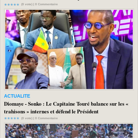
(0 vote) |
0
Commentaire
ACTUALITE
Diomaye - Sonko : Le Capitaine Touré balance sur les «
trahisons » internes et défend le Président
(0 vote) |
0
Commentaire