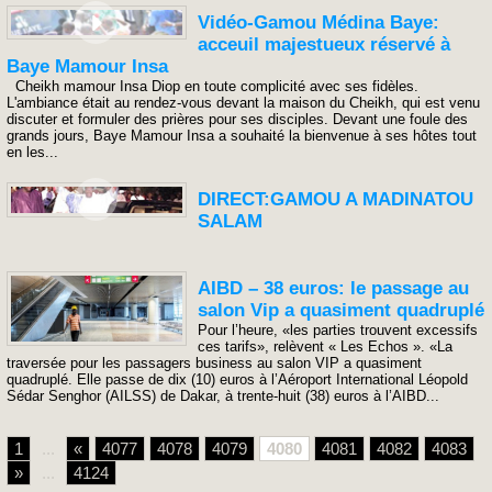
Vidéo-Gamou Médina Baye:
acceuil majestueux réservé à
Baye Mamour Insa
Cheikh mamour Insa Diop en toute complicité avec ses fidèles.
L'ambiance était au rendez-vous devant la maison du Cheikh, qui est venu
discuter et formuler des prières pour ses disciples. Devant une foule des
grands jours, Baye Mamour Insa a souhaité la bienvenue à ses hôtes tout
en les...
DIRECT:GAMOU A MADINATOU
SALAM
AIBD – 38 euros: le passage au
salon Vip a quasiment quadruplé
Pour l’heure, «les parties trouvent excessifs
ces tarifs», relèvent « Les Echos ». «La
traversée pour les passagers business au salon VIP a quasiment
quadruplé. Elle passe de dix (10) euros à l’Aéroport International Léopold
Sédar Senghor (AILSS) de Dakar, à trente-huit (38) euros à l’AIBD...
1
...
«
4077
4078
4079
4080
4081
4082
4083
»
...
4124