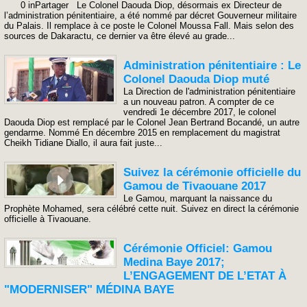
0 inPartager Le Colonel Daouda Diop, désormais ex Directeur de
l’administration pénitentiaire, a été nommé par décret Gouverneur militaire
du Palais. Il remplace à ce poste le Colonel Moussa Fall. Mais selon des
sources de Dakaractu, ce dernier va être élevé au grade...
Administration pénitentiaire : Le
Colonel Daouda Diop muté
La Direction de l'administration pénitentiaire
a un nouveau patron. A compter de ce
vendredi 1e décembre 2017, le colonel
Daouda Diop est remplacé par le Colonel Jean Bertrand Bocandé, un autre
gendarme. Nommé En décembre 2015 en remplacement du magistrat
Cheikh Tidiane Diallo, il aura fait juste...
Suivez la cérémonie officielle du
Gamou de Tivaouane 2017
Le Gamou, marquant la naissance du
Prophète Mohamed, sera célébré cette nuit. Suivez en direct la cérémonie
officielle à Tivaouane.
Cérémonie Officiel: Gamou
Medina Baye 2017;
L’ENGAGEMENT DE L’ETAT À
"MODERNISER" MÉDINA BAYE