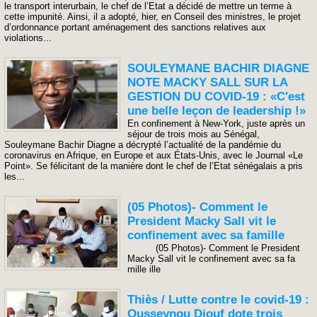
le transport interurbain, le chef de l’Etat a décidé de mettre un terme à
cette impunité. Ainsi, il a adopté, hier, en Conseil des ministres, le projet
d’ordonnance portant aménagement des sanctions relatives aux
violations...
SOULEYMANE BACHIR DIAGNE
NOTE MACKY SALL SUR LA
GESTION DU COVID-19 : «C'est
une belle leçon de leadership !»
En confinement à New-York, juste après un
séjour de trois mois au Sénégal,
Souleymane Bachir Diagne a décrypté l’actualité de la pandémie du
coronavirus en Afrique, en Europe et aux États-Unis, avec le Journal «Le
Point». Se félicitant de la manière dont le chef de l’Etat sénégalais a pris
les...
(05 Photos)- Comment le
President Macky Sall vit le
confinement avec sa famille
(05 Photos)- Comment le President
Macky Sall vit le confinement avec sa fa
mille ille
Thiès / Lutte contre le covid-19 :
Ousseynou Diouf dote trois