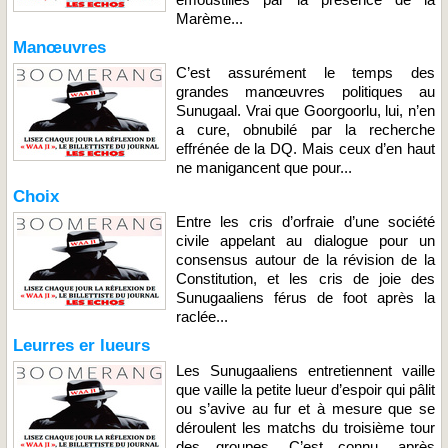
Marème...
Manœuvres
C’est assurément le temps des
grandes manœuvres politiques au
Sunugaal. Vrai que Goorgoorlu, lui, n’en
a cure, obnubilé par la recherche
effrénée de la DQ. Mais ceux d’en haut
ne manigancent que pour...
Choix
Entre les cris d’orfraie d’une société
civile appelant au dialogue pour un
consensus autour de la révision de la
Constitution, et les cris de joie des
Sunugaaliens férus de foot après la
raclée...
Leurres er lueurs
Les Sunugaaliens entretiennent vaille
que vaille la petite lueur d’espoir qui pâlit
ou s’avive au fur et à mesure que se
déroulent les matchs du troisième tour
des groupes. C’est connu, après