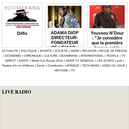
ADAMA DIOP
Youssou N’Dour
Défis
DIRECTEUR-
: "Je considère
FONDATEUR
que la première
DE L’EIAAD :
langue est la
ACTUALITE
|
POLITIQUE
|
SPORTS
|
SOCIETE
|
SERIE
|
RELIGION
|
REVUE DE PRESSE
«Pas d’industrie
musique"
|
ECONOMIE
|
CHRONIQUE
|
CULTURE
|
BOOMRANG
|
INTERNATIONAL
|
PEOPLE
|
TV-
du cinéma au
DIRECT
|
SANTE
|
World Cub Russie 2018
|
SERIE TV SENEGAL
|
LES ECHOS
|
pub
|
Sénégal ; le
Radios d’Ici et d’Ailleurs
|
Santé
|
Contribution
|
AFRIQUE
|
TECH NEWS
|
VIDEO DU JOUR
|
théâtre mal en
HISTOIRE
|
TV
point»
LIVE RADIO