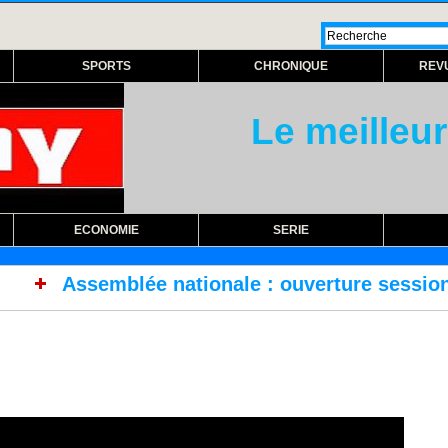
SPORTS
CHRONIQUE
REV
Le meilleur
ECONOMIE
SERIE
tionale : ouverture session extraordinaire lun