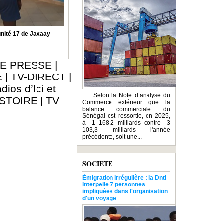
nité 17 de Jaxaay
E PRESSE
|
E
|
TV-DIRECT
|
dios d’Ici et
Selon la Note d’analyse du
ISTOIRE
|
TV
Commerce extérieur que la
balance commerciale du
Sénégal est ressortie, en 2025,
à -1 168,2 milliards contre -3
103,3 milliards l'année
précédente, soit une...
SOCIETE
Émigration irrégulière : la Dntl
interpelle 7 personnes
impliquées dans l'organisation
d'un voyage