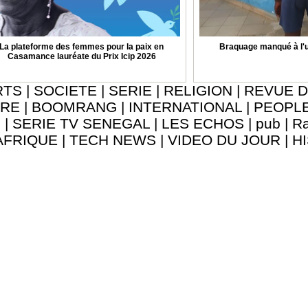
La plateforme des femmes pour la paix en
Braquage manqué à l'u
Casamance lauréate du Prix Icip 2026
RTS
|
SOCIETE
|
SERIE
|
RELIGION
|
REVUE D
URE
|
BOOMRANG
|
INTERNATIONAL
|
PEOPL
8
|
SERIE TV SENEGAL
|
LES ECHOS
|
pub
|
Ra
AFRIQUE
|
TECH NEWS
|
VIDEO DU JOUR
|
H