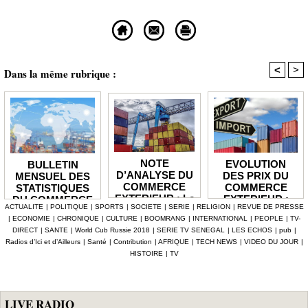
<
>
Dans la même rubrique :
NOTE
EVOLUTION
BULLETIN
D’ANALYSE DU
DES PRIX DU
MENSUEL DES
COMMERCE
COMMERCE
STATISTIQUES
EXTERIEUR : Le
EXTERIEUR :
DU COMMERCE
ACTUALITE
|
POLITIQUE
|
SPORTS
|
SOCIETE
|
SERIE
|
RELIGION
|
REVUE DE PRESSE
déficit de la
Les prix des
EXTERIEUR : Le
|
ECONOMIE
|
CHRONIQUE
|
CULTURE
|
BOOMRANG
|
INTERNATIONAL
|
PEOPLE
|
TV-
balance
produits
solde de la
DIRECT
|
SANTE
|
World Cub Russie 2018
|
SERIE TV SENEGAL
|
LES ECHOS
|
pub
|
commerciale se
importés en
balance
Radios d’Ici et d’Ailleurs
|
Santé
|
Contribution
|
AFRIQUE
|
TECH NEWS
|
VIDEO DU JOUR
|
réduit en 2025
hausse de 3,1%
commerciale se
HISTOIRE
|
TV
de 1 935,1
creuse à -128,9
milliards
milliards au mois
de juin 2026
LIVE RADIO