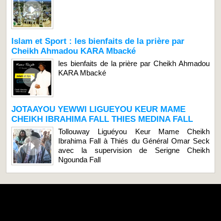
Islam et Sport : les bienfaits de la prière par
Cheikh Ahmadou KARA Mbacké
les bienfaits de la prière par Cheikh Ahmadou
KARA Mbacké
JOTAAYOU YEWWI LIGUEYOU KEUR MAME
CHEIKH IBRAHIMA FALL THIES MEDINA FALL
Tollouway Liguéyou Keur Mame Cheikh
Ibrahima Fall à Thiés du Général Omar Seck
avec la supervision de Serigne Cheikh
Ngounda Fall