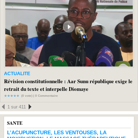
ACTUALITE
Révision constitutionnelle : Aar Sunu république exige le
retrait du texte et interpelle Diomaye
(0 vote) |
0
Commentaire
1 sur 411
SANTE
L’ACUPUNCTURE, LES VENTOUSES, LA