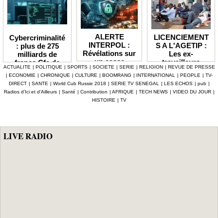
ALERTE
LICENCIEMENT
Cybercriminalité
INTERPOL :
S A L'AGETIP :
: plus de 275
Révélations sur
Les ex-
milliards de
un casse
travailleurs
francs Cfa de
ACTUALITE
|
POLITIQUE
|
SPORTS
|
SOCIETE
|
SERIE
|
RELIGION
|
REVUE DE PRESSE
numérique à 4,7
dénoncent une
pertes
|
ECONOMIE
|
CHRONIQUE
|
CULTURE
|
BOOMRANG
|
INTERNATIONAL
|
PEOPLE
|
TV-
milliards F Cfa
gestion
enregistrées en
DIRECT
|
SANTE
|
World Cub Russie 2018
|
SERIE TV SENEGAL
|
LES ECHOS
|
pub
|
ciblant le
«népotique» et
Afrique depuis
Radios d’Ici et d’Ailleurs
|
Santé
|
Contribution
|
AFRIQUE
|
TECH NEWS
|
VIDEO DU JOUR
|
secteur pétrolier
interpellent le
2024 (Interpol)
HISTOIRE
|
TV
au Sénégal
gouvernement
LIVE RADIO