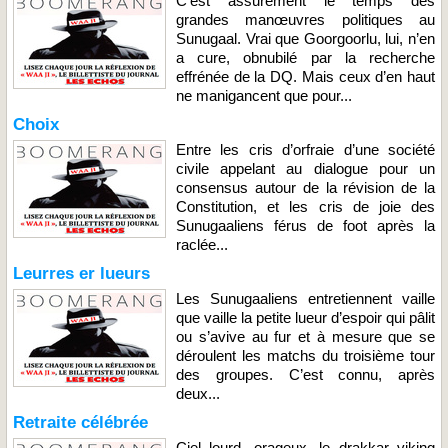
C’est assurément le temps des
grandes manœuvres politiques au
Sunugaal. Vrai que Goorgoorlu, lui, n’en
a cure, obnubilé par la recherche
effrénée de la DQ. Mais ceux d’en haut
ne manigancent que pour...
Choix
Entre les cris d’orfraie d’une société
civile appelant au dialogue pour un
consensus autour de la révision de la
Constitution, et les cris de joie des
Sunugaaliens férus de foot après la
raclée...
Leurres er lueurs
Les Sunugaaliens entretiennent vaille
que vaille la petite lueur d’espoir qui pâlit
ou s’avive au fur et à mesure que se
déroulent les matchs du troisième tour
des groupes. C’est connu, après
deux...
Retraite célébrée
Ciel lourd, orageux, le drakkar viking