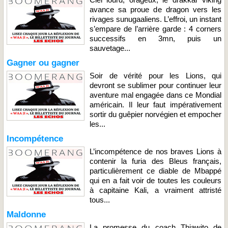
avance sa proue de dragon vers les
rivages sunugaaliens. L’effroi, un instant
s’empare de l’arrière garde : 4 corners
successifs en 3mn, puis un
sauvetage...
Gagner ou gagner
Soir de vérité pour les Lions, qui
devront se sublimer pour continuer leur
aventure mal engagée dans ce Mondial
américain. Il leur faut impérativement
sortir du guêpier norvégien et empocher
les...
Incompétence
L’incompétence de nos braves Lions à
contenir la furia des Bleus français,
particulièrement ce diable de Mbappé
qui en a fait voir de toutes les couleurs
à capitaine Kali, a vraiment attristé
tous...
Maldonne
La promesse du coach Thiawito de