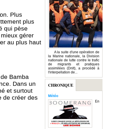
on. Plus
ettement plus
té qui pèse
à mieux gérer
er au plus haut
A la suite d'une opération de
la Marine nationale, la Division
nationale de lutte contre le trafic
de migrants et pratiques
assimilées (Dnlt), a procédé à
l'interpellation de...
ur de Bamba
ence. Dans un
CHRONIQUE
né et surtout
Météo
le de créer des
En