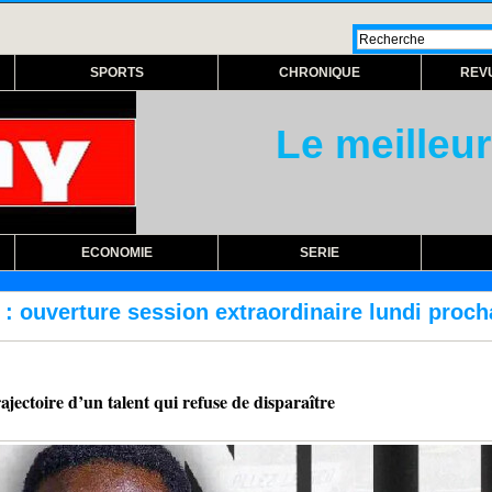
SPORTS
CHRONIQUE
REV
Le meilleur
ECONOMIE
SERIE
xtraordinaire lundi prochain
RÉFORME DES T
oire d’un talent qui refuse de disparaître