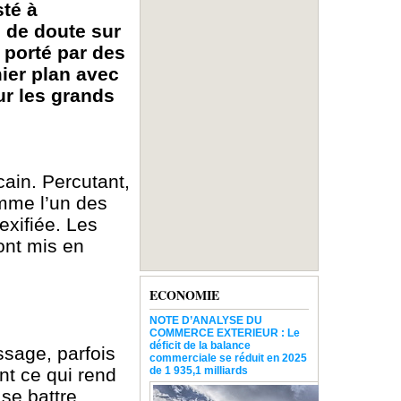
sté à
s de doute sur
, porté par des
mier plan avec
ur les grands
cain. Percutant,
omme l’un des
exifiée. Les
ont mis en
ECONOMIE
NOTE D’ANALYSE DU
COMMERCE EXTERIEUR : Le
déficit de la balance
ssage, parfois
commerciale se réduit en 2025
nt ce qui rend
de 1 935,1 milliards
se battre