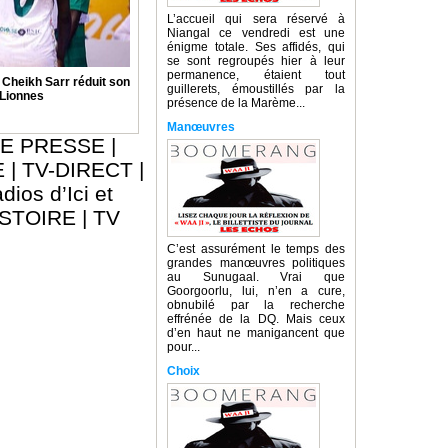
L’accueil qui sera réservé à
Niangal ce vendredi est une
énigme totale. Ses affidés, qui
se sont regroupés hier à leur
permanence, étaient tout
: Cheikh Sarr réduit son
guillerets, émoustillés par la
 Lionnes
présence de la Marème...
Manœuvres
E PRESSE
|
E
|
TV-DIRECT
|
dios d’Ici et
ISTOIRE
|
TV
C’est assurément le temps des
grandes manœuvres politiques
au Sunugaal. Vrai que
Goorgoorlu, lui, n’en a cure,
obnubilé par la recherche
effrénée de la DQ. Mais ceux
d’en haut ne manigancent que
pour...
Choix