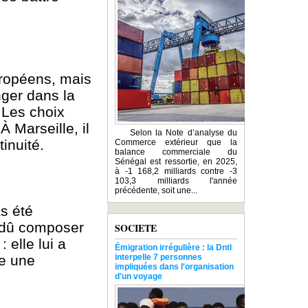
uropéens, mais
nger dans la
. Les choix
 Marseille, il
Selon la Note d’analyse du
tinuité.
Commerce extérieur que la
balance commerciale du
Sénégal est ressortie, en 2025,
à -1 168,2 milliards contre -3
103,3 milliards l'année
précédente, soit une...
s été
 dû composer
SOCIETE
 elle lui a
Émigration irrégulière : la Dntl
re une
interpelle 7 personnes
impliquées dans l'organisation
d'un voyage