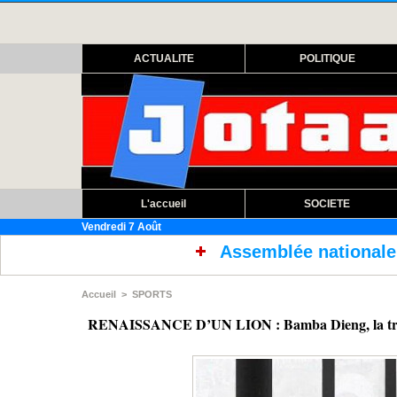
ACTUALITE
POLITIQUE
L'accueil
SOCIETE
Vendredi 7 Août
Assemblée nationale : ouverture session e
Accueil
>
SPORTS
RENAISSANCE D’UN LION : Bamba Dieng, la traject