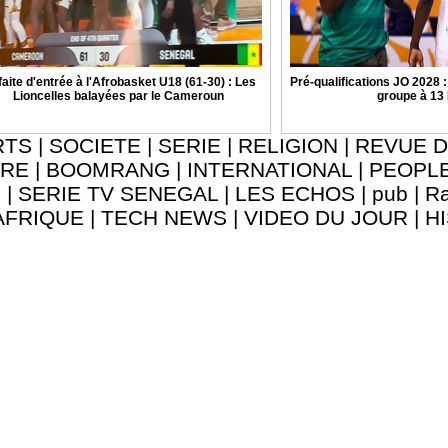
aite d'entrée à l'Afrobasket U18 (61-30) : Les
Pré-qualifications JO 2028 
Lioncelles balayées par le Cameroun
groupe à 13
RTS
|
SOCIETE
|
SERIE
|
RELIGION
|
REVUE D
URE
|
BOOMRANG
|
INTERNATIONAL
|
PEOPL
8
|
SERIE TV SENEGAL
|
LES ECHOS
|
pub
|
Ra
AFRIQUE
|
TECH NEWS
|
VIDEO DU JOUR
|
H