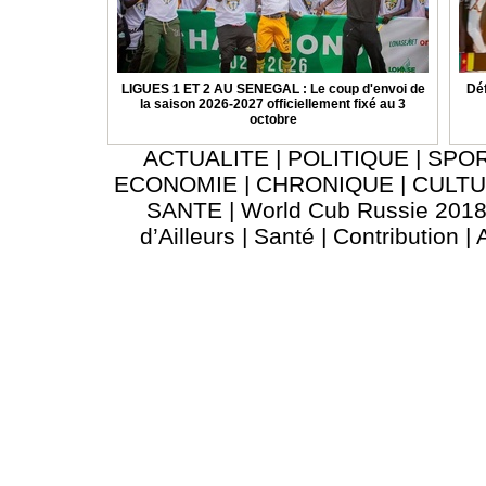
LIGUES 1 ET 2 AU SENEGAL : Le coup d'envoi de
Déf
la saison 2026-2027 officiellement fixé au 3
octobre
ACTUALITE
|
POLITIQUE
|
SPO
ECONOMIE
|
CHRONIQUE
|
CULT
SANTE
|
World Cub Russie 201
d’Ailleurs
|
Santé
|
Contribution
|