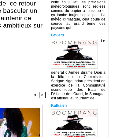
e, ce retour
cette fin juillet, les prévisions
météorologiques sont réglées
e basculer un
comme du papier à musique et
ça tombe toujours pile poil. La
aintenir ce
météo climatique, cela coule de
source, au grand bénef des
s ambitieux sur
paysans qui...
Leviers
Le
général d’Armée Birame Diop à
la tête de la Commission,
Serigne Ngoundou président en
exercice de la Communauté
économique des Etats de
l’Afrique de l’Ouest, le Sunugaal
<
>
est attendu au tournant de...
Kafkaïen