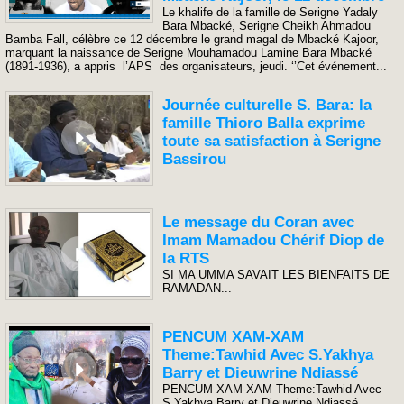
Le khalife de la famille de Serigne Yadaly
Bara Mbacké, Serigne Cheikh Ahmadou
Bamba Fall, célèbre ce 12 décembre le grand magal de Mbacké Kajoor,
marquant la naissance de Serigne Mouhamadou Lamine Bara Mbacké
(1891-1936), a appris l’APS des organisateurs, jeudi. ‘’Cet événement...
Journée culturelle S. Bara: la
famille Thioro Balla exprime
toute sa satisfaction à Serigne
Bassirou
Le message du Coran avec
Imam Mamadou Chérif Diop de
la RTS
SI MA UMMA SAVAIT LES BIENFAITS DE
RAMADAN...
PENCUM XAM-XAM
Theme:Tawhid Avec S.Yakhya
Barry et Dieuwrine Ndiassé
PENCUM XAM-XAM Theme:Tawhid Avec
S.Yakhya Barry et Dieuwrine Ndiassé