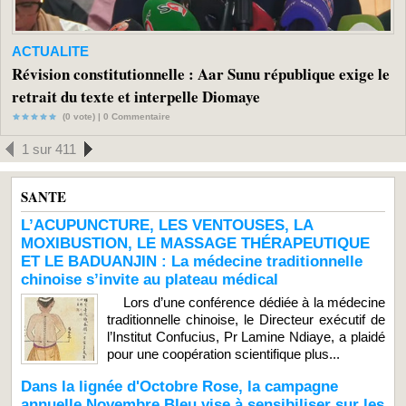
ACTUALITE
Révision constitutionnelle : Aar Sunu république exige le
retrait du texte et interpelle Diomaye
(0 vote) |
0
Commentaire
1 sur 411
SANTE
L’ACUPUNCTURE, LES VENTOUSES, LA
MOXIBUSTION, LE MASSAGE THÉRAPEUTIQUE
ET LE BADUANJIN : La médecine traditionnelle
chinoise s’invite au plateau médical
Lors d’une conférence dédiée à la médecine
traditionnelle chinoise, le Directeur exécutif de
l’Institut Confucius, Pr Lamine Ndiaye, a plaidé
pour une coopération scientifique plus...
Dans la lignée d'Octobre Rose, la campagne
annuelle Novembre Bleu vise à sensibiliser sur les