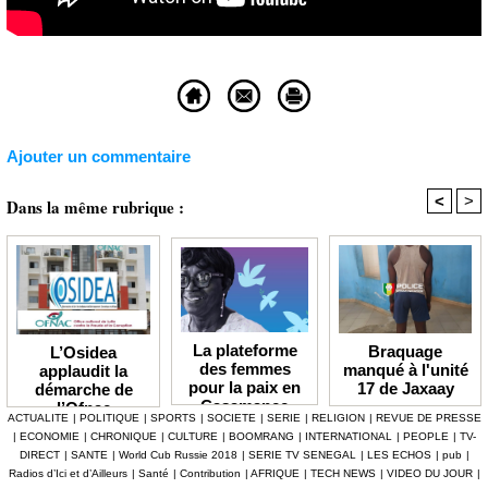
Ajouter un commentaire
<
>
Dans la même rubrique :
La plateforme
Braquage
L’Osidea
des femmes
manqué à l'unité
applaudit la
pour la paix en
17 de Jaxaay
démarche de
Casamance
l’Ofnac
ACTUALITE
|
POLITIQUE
|
SPORTS
|
SOCIETE
|
SERIE
|
RELIGION
|
REVUE DE PRESSE
lauréate du Prix
|
ECONOMIE
|
CHRONIQUE
|
CULTURE
|
BOOMRANG
|
INTERNATIONAL
|
PEOPLE
|
TV-
Icip 2026
DIRECT
|
SANTE
|
World Cub Russie 2018
|
SERIE TV SENEGAL
|
LES ECHOS
|
pub
|
Radios d’Ici et d’Ailleurs
|
Santé
|
Contribution
|
AFRIQUE
|
TECH NEWS
|
VIDEO DU JOUR
|