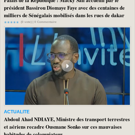
Palais de la République : Macky Sall accueilli par le
président Bassirou Diomaye Faye avec des centaines de
milliers de Sénégalais mobilisés dans les rues de dakar
(0 vote) |
0
Commentaire
ACTUALITE
Abdoul Ahad NDIAYE, Ministre des transport terrestres
et aériens recadre Ousmane Sonko sur ces mauvaises
habitudes de colomniateur