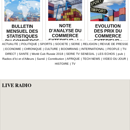
NOTE
EVOLUTION
BULLETIN
D’ANALYSE DU
DES PRIX DU
MENSUEL DES
COMMERCE
COMMERCE
STATISTIQUES
EXTERIEUR : Le
EXTERIEUR :
DU COMMERCE
ACTUALITE
|
POLITIQUE
|
SPORTS
|
SOCIETE
|
SERIE
|
RELIGION
|
REVUE DE PRESSE
déficit de la
Les prix des
EXTERIEUR : Le
|
ECONOMIE
|
CHRONIQUE
|
CULTURE
|
BOOMRANG
|
INTERNATIONAL
|
PEOPLE
|
TV-
balance
produits
solde de la
DIRECT
|
SANTE
|
World Cub Russie 2018
|
SERIE TV SENEGAL
|
LES ECHOS
|
pub
|
commerciale se
importés en
balance
Radios d’Ici et d’Ailleurs
|
Santé
|
Contribution
|
AFRIQUE
|
TECH NEWS
|
VIDEO DU JOUR
|
réduit en 2025
hausse de 3,1%
commerciale se
HISTOIRE
|
TV
de 1 935,1
creuse à -128,9
milliards
milliards au mois
de juin 2026
LIVE RADIO