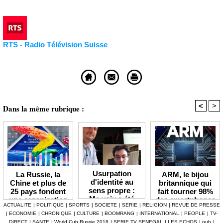
RTS - Radio Télévision Suisse
<
>
Dans la même rubrique :
Usurpation
ARM, le bijou
La Russie, la
d'identité au
britannique qui
Chine et plus de
sens propre :
fait tourner 98%
25 pays fondent
Ma voix a été
des smartphones
une organisation
ACTUALITE
|
POLITIQUE
|
SPORTS
|
SOCIETE
|
SERIE
|
RELIGION
|
REVUE DE PRESSE
volée par une IA
mondiale dédiée
|
ECONOMIE
|
CHRONIQUE
|
CULTURE
|
BOOMRANG
|
INTERNATIONAL
|
PEOPLE
|
TV-
( et j'ai tout
à l’IA
DIRECT
|
SANTE
|
World Cub Russie 2018
|
SERIE TV SENEGAL
|
LES ECHOS
|
pub
|