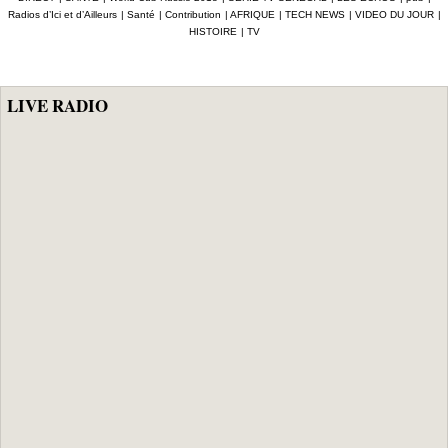
découvert par
Radios d’Ici et d’Ailleurs
|
Santé
|
Contribution
|
AFRIQUE
|
TECH NEWS
|
VIDEO DU JOUR
|
hasard )
HISTOIRE
|
TV
LIVE RADIO