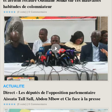
et aériens recadre Ousmane Sonko sur ces mauvaises
habitudes de colomniateur
(0 vote) |
0
Commentaire
ACTUALITE
Direct - Les députés de l'opposition parlementaire
Aissata Tall Sall, Abdou Mbow et Cie face à la presse
(0 vote) |
0
Commentaire