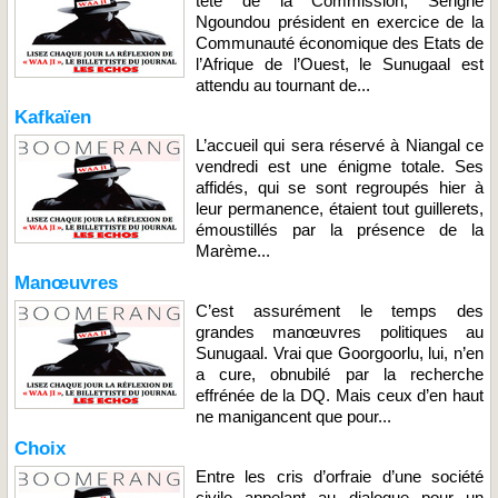
tête de la Commission, Serigne
Ngoundou président en exercice de la
Communauté économique des Etats de
l’Afrique de l’Ouest, le Sunugaal est
attendu au tournant de...
Kafkaïen
L’accueil qui sera réservé à Niangal ce
vendredi est une énigme totale. Ses
affidés, qui se sont regroupés hier à
leur permanence, étaient tout guillerets,
émoustillés par la présence de la
Marème...
Manœuvres
C’est assurément le temps des
grandes manœuvres politiques au
Sunugaal. Vrai que Goorgoorlu, lui, n’en
a cure, obnubilé par la recherche
effrénée de la DQ. Mais ceux d’en haut
ne manigancent que pour...
Choix
Entre les cris d’orfraie d’une société
civile appelant au dialogue pour un