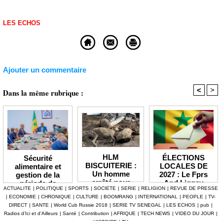
LES ECHOS
Ajouter un commentaire
<
>
Dans la même rubrique :
HLM
ÉLECTIONS
Sécurité
BISCUITERIE :
LOCALES DE
alimentaire et
Un homme
2027 : Le Fprs
gestion de la
arrêté pour
And Liggey
période de
ACTUALITE
|
POLITIQUE
|
SPORTS
|
SOCIETE
|
SERIE
|
RELIGION
|
REVUE DE PRESSE
abattage
plaide pour un
soudure Le
|
ECONOMIE
|
CHRONIQUE
|
CULTURE
|
BOOMRANG
|
INTERNATIONAL
|
PEOPLE
|
TV-
clandestin d’un
report du scrutin
gouvernement
DIRECT
|
SANTE
|
World Cub Russie 2018
|
SERIE TV SENEGAL
|
LES ECHOS
|
pub
|
mouton et
prévu en janvier
débloque plus de
Radios d’Ici et d’Ailleurs
|
Santé
|
Contribution
|
AFRIQUE
|
TECH NEWS
|
VIDEO DU JOUR
|
tentative de
prochain
7,2 milliards F