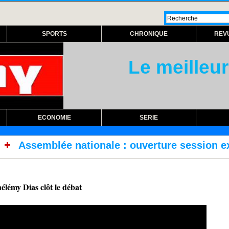
SPORTS
CHRONIQUE
REV
Le meilleur
ECONOMIE
SERIE
onale : ouverture session extraordinaire lundi
lémy Dias clôt le débat