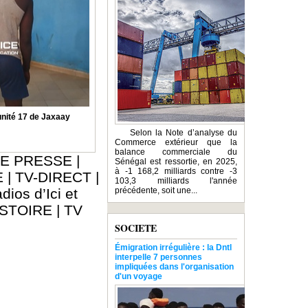
nité 17 de Jaxaay
Selon la Note d’analyse du
Commerce extérieur que la
balance commerciale du
E PRESSE
|
Sénégal est ressortie, en 2025,
à -1 168,2 milliards contre -3
E
|
TV-DIRECT
|
103,3 milliards l'année
dios d’Ici et
précédente, soit une...
ISTOIRE
|
TV
SOCIETE
Émigration irrégulière : la Dntl
interpelle 7 personnes
impliquées dans l'organisation
d'un voyage