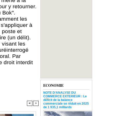
t mené à la
ur y retourner.
u Bok".
otamment les
 s'appliquer à
 poste et
re (un délit).
 visant les
uréinterrogé
oral. Par
droit interdit
ECONOMIE
NOTE D’ANALYSE DU
COMMERCE EXTERIEUR : Le
déficit de la balance
<
>
commerciale se réduit en 2025
de 1 935,1 milliards