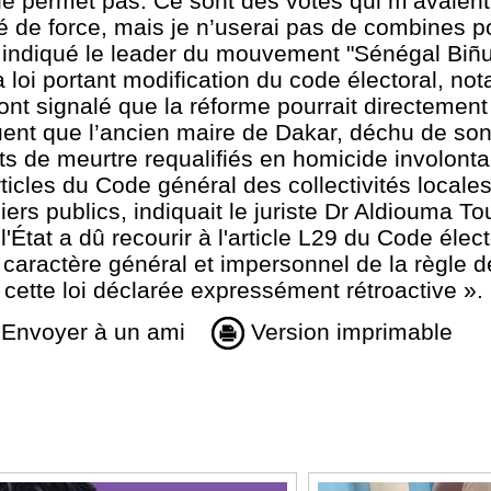
 le permet pas. Ce sont des votes qui m’avaien
ré de force, mais je n’userai pas de combines po
 a indiqué le leader du mouvement "Sénégal Biñ
la loi portant modification du code électoral, n
s ont signalé que la réforme pourrait directement
quent que l’ancien maire de Dakar, déchu de son
ts de meurtre requalifiés en homicide involontai
ticles du Code général des collectivités locales
rs publics, indiquait le juriste Dr Aldiouma To
l'État a dû recourir à l'article L29 du Code élect
caractère général et impersonnel de la règle de 
cette loi déclarée expressément rétroactive ».
Envoyer à un ami
Version imprimable