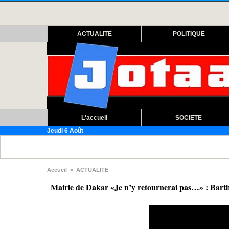
ACTUALITE
POLITIQUE
L'accueil
SOCIETE
Jeudi 6 Août
Assemblée nati
Accueil
>
ACTUALITE
Mairie de Dakar «Je n’y retournerai pas…» : Barthé