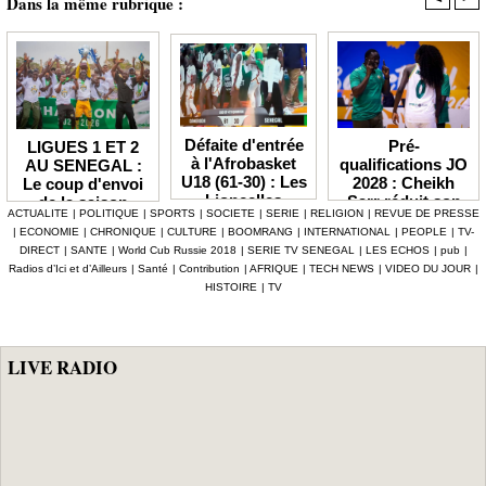
Dans la même rubrique :
Défaite d'entrée
Pré-
LIGUES 1 ET 2
à l'Afrobasket
qualifications JO
AU SENEGAL :
U18 (61-30) : Les
2028 : Cheikh
Le coup d'envoi
Lioncelles
Sarr réduit son
de la saison
ACTUALITE
|
POLITIQUE
|
SPORTS
|
SOCIETE
|
SERIE
|
RELIGION
|
REVUE DE PRESSE
balayées par le
groupe à 13
2026-2027
|
ECONOMIE
|
CHRONIQUE
|
CULTURE
|
BOOMRANG
|
INTERNATIONAL
|
PEOPLE
|
TV-
Cameroun
Lionnes
officiellement fixé
DIRECT
|
SANTE
|
World Cub Russie 2018
|
SERIE TV SENEGAL
|
LES ECHOS
|
pub
|
au 3 octobre
Radios d’Ici et d’Ailleurs
|
Santé
|
Contribution
|
AFRIQUE
|
TECH NEWS
|
VIDEO DU JOUR
|
HISTOIRE
|
TV
LIVE RADIO