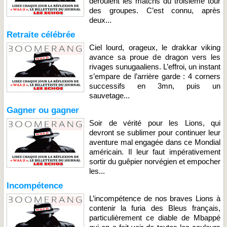
déroulent les matchs du troisième tour
des groupes. C’est connu, après
deux...
Retraite célébrée
Ciel lourd, orageux, le drakkar viking
avance sa proue de dragon vers les
rivages sunugaaliens. L’effroi, un instant
s’empare de l’arrière garde : 4 corners
successifs en 3mn, puis un
sauvetage...
Gagner ou gagner
Soir de vérité pour les Lions, qui
devront se sublimer pour continuer leur
aventure mal engagée dans ce Mondial
américain. Il leur faut impérativement
sortir du guêpier norvégien et empocher
les...
Incompétence
L’incompétence de nos braves Lions à
contenir la furia des Bleus français,
particulièrement ce diable de Mbappé