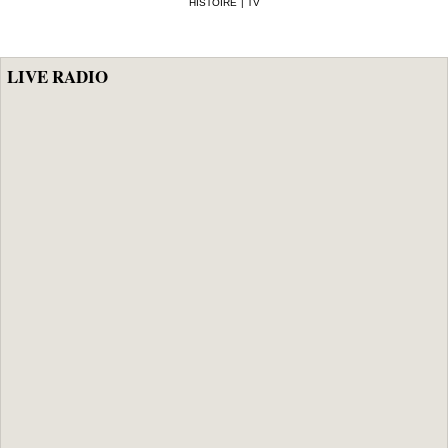
HISTOIRE
|
TV
sous mandat de
dépôt
LIVE RADIO