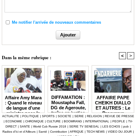
Me notifier l'arrivée de nouveaux commentaires
<
>
Dans la même rubrique :
DIFFAMATION :
AFFAIRE PAPE
Affaire Amy Mara
Moustapha Fall,
CHEIKH DIALLO
: Quand le niveau
DG de Ageroute,
ET AUTRES : Le
de langue d'une
traîne en justice
Procureur
ministre pose la
ACTUALITE
|
POLITIQUE
|
SPORTS
|
SOCIETE
|
SERIE
|
RELIGION
|
REVUE DE PRESSE
l’ex DRH Cheikh
interjette appel et
question de la
|
ECONOMIE
|
CHRONIQUE
|
CULTURE
|
BOOMRANG
|
INTERNATIONAL
|
PEOPLE
|
TV-
Amet Tidiane
maintient en
compétence et de
DIRECT
|
SANTE
|
World Cub Russie 2018
|
SERIE TV SENEGAL
|
LES ECHOS
|
pub
|
Thiam
prison ceux qui
la crédibilité de
Radios d’Ici et d’Ailleurs
|
Santé
|
Contribution
|
AFRIQUE
|
TECH NEWS
|
VIDEO DU JOUR
|
ont été placés
l'État