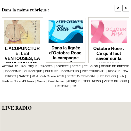
<
>
Dans la même rubrique :
Dans la lignée
Octobre Rose :
L’ACUPUNCTUR
d'Octobre Rose,
Ce qu’il faut
E, LES
la campagne
savoir sur la
VENTOUSES, LA
annuelle
campagne
MOXIBUSTION,
ACTUALITE
|
POLITIQUE
|
SPORTS
|
SOCIETE
|
SERIE
|
RELIGION
|
REVUE DE PRESSE
Novembre Bleu
LE MASSAGE
|
ECONOMIE
|
CHRONIQUE
|
CULTURE
|
BOOMRANG
|
INTERNATIONAL
|
PEOPLE
|
TV-
vise à
THÉRAPEUTIQU
DIRECT
|
SANTE
|
World Cub Russie 2018
|
SERIE TV SENEGAL
|
LES ECHOS
|
pub
|
sensibiliser sur
E ET LE
Radios d’Ici et d’Ailleurs
|
Santé
|
Contribution
|
AFRIQUE
|
TECH NEWS
|
VIDEO DU JOUR
|
les maladies
BADUANJIN : La
HISTOIRE
|
TV
masculines
médecine
traditionnelle
chinoise s’invite
au plateau
LIVE RADIO
médical