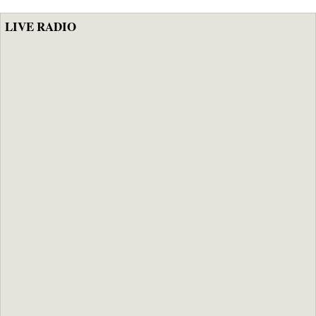
excédent de 1,5
milliard le mois
LIVE RADIO
précédent