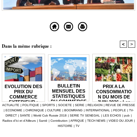
<
>
Dans la même rubrique :
BULLETIN
PRIX A LA
EVOLUTION DES
MENSUEL DES
CONSOMMATIO
PRIX DU
STATISTIQUES
N DU MOIS DE
COMMERCE
DU COMMERCE
JUIN 2026 : Les
EXTERIEUR :
ACTUALITE
|
POLITIQUE
|
SPORTS
|
SOCIETE
|
SERIE
|
RELIGION
|
REVUE DE PRESSE
EXTERIEUR : Le
prix à la
Les prix des
|
ECONOMIE
|
CHRONIQUE
|
CULTURE
|
BOOMRANG
|
INTERNATIONAL
|
PEOPLE
|
TV-
déficit
consommation
produits
DIRECT
|
SANTE
|
World Cub Russie 2018
|
SERIE TV SENEGAL
|
LES ECHOS
|
pub
|
commercial se
sont restés
importés en
Radios d’Ici et d’Ailleurs
|
Santé
|
Contribution
|
AFRIQUE
|
TECH NEWS
|
VIDEO DU JOUR
|
creuse à -13,3
stables en
hausse de 3,1%
HISTOIRE
|
TV
milliards en mai
variation
après un
mensuelle