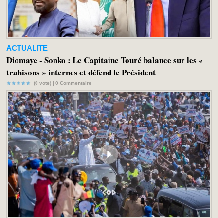
ACTUALITE
Diomaye - Sonko : Le Capitaine Touré balance sur les «
trahisons » internes et défend le Président
(0 vote) |
0
Commentaire