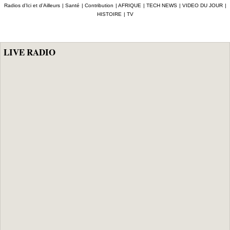
prison ceux qui
la crédibilité de
Radios d’Ici et d’Ailleurs
|
Santé
|
Contribution
|
AFRIQUE
|
TECH NEWS
|
VIDEO DU JOUR
|
ont été placés
l'État
HISTOIRE
|
TV
sous mandat de
dépôt
LIVE RADIO