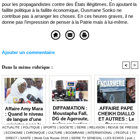
pour les propagandistes contre des États illégitimes. En ajoutant la
faillite politique à la faillite économique, Ousmane Sonko ne
contribue pas à arranger les choses. En ces heures graves, il ne
donne pas l’impression de penser à la Patrie mais à lui-même.
Ajouter un commentaire
<
>
Dans la même rubrique :
DIFFAMATION :
AFFAIRE PAPE
Affaire Amy Mara
Moustapha Fall,
CHEIKH DIALLO
: Quand le niveau
DG de Ageroute,
ET AUTRES : Le
de langue d'une
traîne en justice
Procureur
ministre pose la
ACTUALITE
|
POLITIQUE
|
SPORTS
|
SOCIETE
|
SERIE
|
RELIGION
|
REVUE DE PRESSE
l’ex DRH Cheikh
interjette appel et
question de la
|
ECONOMIE
|
CHRONIQUE
|
CULTURE
|
BOOMRANG
|
INTERNATIONAL
|
PEOPLE
|
TV-
Amet Tidiane
maintient en
compétence et de
DIRECT
|
SANTE
|
World Cub Russie 2018
|
SERIE TV SENEGAL
|
LES ECHOS
|
pub
|
Thiam