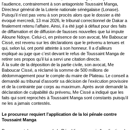
l'audience, contrairement à son antagoniste Toussaint Manga,
Directeur général de la Loterie nationale sénégalaise (Lonase).
Puisqu'il n'est pas venu à son procès alors que le dossier a été
évoqué mercredi, 13 mai 2026, le tribunal correctionnel de Dakar a
finalement retenu l'affaire. Ainsi, il a été jugé à défaut pour des faits
de diffamation et de diffusion de fausses nouvelles que lui impute
Alioune Ndoye. Celui-ci, en présence de son avocat, Me Baboucar
Cissé, est revenu sur les déclarations que le prévenu a tenues et
qui, selon lui, ont porté atteinte à son honneur. Il a d'ailleurs
expliqué au juge que c'est devant le refus de Toussaint Manga de
retirer ses propos qu'il lui a servi une citation directe.
À la suite de la déposition de la partie civile, son avocat, Me
Baboucar Cissé, a réclamé la somme de 500 millions de
dédommagement pour le compte du maire de Plateau. Le conseil a
demandé au tribunal d'assortir sa décision de l'exécution provisoire
et de la contrainte par corps au maximum. Après avoir demandé la
déclaration de culpabilité du prévenu, Me Cissé a indiqué que les
faits qui sont reprochés à Toussaint Manga sont constants puisqu'il
ne les a jamais contestés.
Le procureur requiert l'application de la loi pénale contre
Toussaint Manga