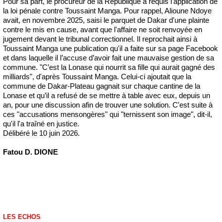
Pour sa part, le procureur de la République a requis l'application de
la loi pénale contre Toussaint Manga. Pour rappel, Alioune Ndoye
avait, en novembre 2025, saisi le parquet de Dakar d'une plainte
contre le mis en cause, avant que l'affaire ne soit renvoyée en
jugement devant le tribunal correctionnel. Il reprochait ainsi à
Toussaint Manga une publication qu'il a faite sur sa page Facebook
et dans laquelle il l’accuse d’avoir fait une mauvaise gestion de sa
commune. "C’est la Lonase qui nourrit sa fille qui aurait gagné des
milliards", d'après Toussaint Manga. Celui-ci ajoutait que la
commune de Dakar-Plateau gagnait sur chaque cantine de la
Lonase et qu’il a refusé de se mettre à table avec eux, depuis un
an, pour une discussion afin de trouver une solution. C'est suite à
ces "accusations mensongères" qui "ternissent son image", dit-il,
qu'il l'a traîné en justice.
Délibéré le 10 juin 2026.
Fatou D. DIONE
LES ECHOS