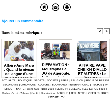
Ajouter un commentaire
<
>
Dans la même rubrique :
DIFFAMATION :
AFFAIRE PAPE
Affaire Amy Mara
Moustapha Fall,
CHEIKH DIALLO
: Quand le niveau
DG de Ageroute,
ET AUTRES : Le
de langue d'une
traîne en justice
Procureur
ministre pose la
ACTUALITE
|
POLITIQUE
|
SPORTS
|
SOCIETE
|
SERIE
|
RELIGION
|
REVUE DE PRESSE
l’ex DRH Cheikh
interjette appel et
question de la
|
ECONOMIE
|
CHRONIQUE
|
CULTURE
|
BOOMRANG
|
INTERNATIONAL
|
PEOPLE
|
TV-
Amet Tidiane
maintient en
compétence et de
DIRECT
|
SANTE
|
World Cub Russie 2018
|
SERIE TV SENEGAL
|
LES ECHOS
|
pub
|
Thiam
prison ceux qui
la crédibilité de
Radios d’Ici et d’Ailleurs
|
Santé
|
Contribution
|
AFRIQUE
|
TECH NEWS
|
VIDEO DU JOUR
|
ont été placés
l'État
HISTOIRE
|
TV
sous mandat de
dépôt