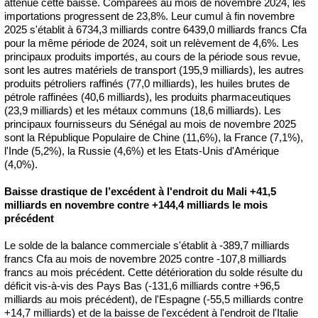
atténué cette baisse. Comparées au mois de novembre 2024, les
importations progressent de 23,8%. Leur cumul à fin novembre
2025 s'établit à 6734,3 milliards contre 6439,0 milliards francs Cfa
pour la même période de 2024, soit un relèvement de 4,6%. Les
principaux produits importés, au cours de la période sous revue,
sont les autres matériels de transport (195,9 milliards), les autres
produits pétroliers raffinés (77,0 milliards), les huiles brutes de
pétrole raffinées (40,6 milliards), les produits pharmaceutiques
(23,9 milliards) et les métaux communs (18,6 milliards). Les
principaux fournisseurs du Sénégal au mois de novembre 2025
sont la République Populaire de Chine (11,6%), la France (7,1%),
l'Inde (5,2%), la Russie (4,6%) et les Etats-Unis d'Amérique
(4,0%).
Baisse drastique de l’excédent à l'endroit du Mali +41,5
milliards en novembre contre +144,4 milliards le mois
précédent
Le solde de la balance commerciale s'établit à -389,7 milliards
francs Cfa au mois de novembre 2025 contre -107,8 milliards
francs au mois précédent. Cette détérioration du solde résulte du
déficit vis-à-vis des Pays Bas (-131,6 milliards contre +96,5
milliards au mois précédent), de l'Espagne (-55,5 milliards contre
+14,7 milliards) et de la baisse de l'excédent à l'endroit de l'Italie