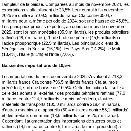
l'ampleur de la baisse. Comparées au mois de novembre 2024, les
exportations s'affaiblissent de 28,5% Leur cumul à fin novembre
2025 se chiffre à 5109.9 milliards francs Cfa contre 3504,7
milliards pour la même période de 2024, soit une hausse de 45,8%.
Les principaux produits exportés, au cours du mois de novembre
2025, sont l'or non monétaire (95,9 milliards), les produits pétroliers
raffinés (49,7 milliards), l'huile brute de pétrole (45,5 milliards) et
l'acide phosphorique (22,9 milliards). Les principaux clients du
Sénégal sont la Suisse (16,1%), les Pays Bas (14,2%), le Mali
(13,4%), l'Italie (8,1%) et l’Inde (7,6%).
Baisse des importations de 10,5%
Les importations du mois de novembre 2025 s'évaluent à 713,3
milliards francs Cfa contre 796,5 milliards francs Cfa au mois
précédent, soit une baisse de 10,5%. Cette diminution fait suite à
celle des achats à l'extérieur des produits pétroliers raffinés (77,0
milliards contre 124,7 milliards le mois précédent), d'autres
matériels de transports (195,9 milliards contre 218,4 milliards),
d'autres machines et appareils (50,4 milliards contre 55,1 milliards)
et des métaux communs (18,6 milliards contre 25,7 milliards).
Cependant, l'augmentation des importations de sucres bruts et
raffinés (14,5 milliards contre 5,1 milliards le mois précédent) a