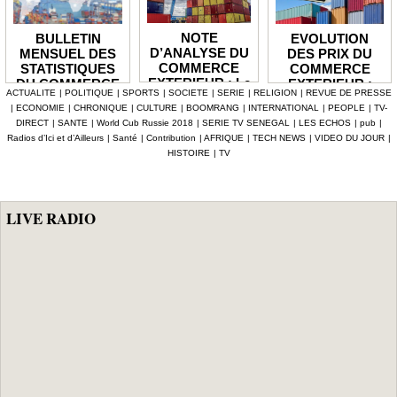
NOTE
EVOLUTION
BULLETIN
D’ANALYSE DU
DES PRIX DU
MENSUEL DES
COMMERCE
COMMERCE
STATISTIQUES
EXTERIEUR : Le
EXTERIEUR :
DU COMMERCE
ACTUALITE
|
POLITIQUE
|
SPORTS
|
SOCIETE
|
SERIE
|
RELIGION
|
REVUE DE PRESSE
déficit de la
Les prix des
EXTERIEUR : Le
|
ECONOMIE
|
CHRONIQUE
|
CULTURE
|
BOOMRANG
|
INTERNATIONAL
|
PEOPLE
|
TV-
balance
produits
solde de la
DIRECT
|
SANTE
|
World Cub Russie 2018
|
SERIE TV SENEGAL
|
LES ECHOS
|
pub
|
commerciale se
importés en
balance
Radios d’Ici et d’Ailleurs
|
Santé
|
Contribution
|
AFRIQUE
|
TECH NEWS
|
VIDEO DU JOUR
|
réduit en 2025
hausse de 3,1%
commerciale se
HISTOIRE
|
TV
de 1 935,1
creuse à -128,9
milliards
milliards au mois
de juin 2026
LIVE RADIO