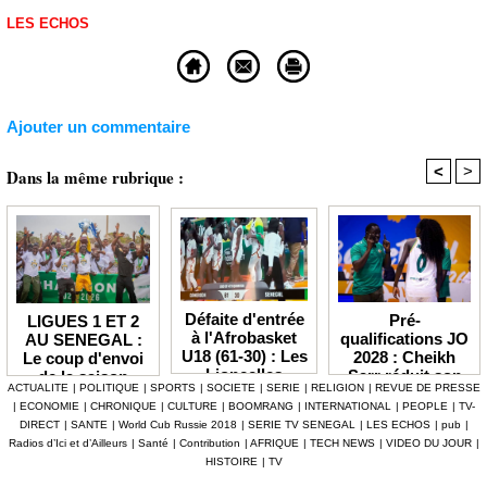
LES ECHOS
Ajouter un commentaire
<
>
Dans la même rubrique :
Défaite d'entrée
Pré-
LIGUES 1 ET 2
à l'Afrobasket
qualifications JO
AU SENEGAL :
U18 (61-30) : Les
2028 : Cheikh
Le coup d'envoi
Lioncelles
Sarr réduit son
de la saison
ACTUALITE
|
POLITIQUE
|
SPORTS
|
SOCIETE
|
SERIE
|
RELIGION
|
REVUE DE PRESSE
balayées par le
groupe à 13
2026-2027
|
ECONOMIE
|
CHRONIQUE
|
CULTURE
|
BOOMRANG
|
INTERNATIONAL
|
PEOPLE
|
TV-
Cameroun
Lionnes
officiellement fixé
DIRECT
|
SANTE
|
World Cub Russie 2018
|
SERIE TV SENEGAL
|
LES ECHOS
|
pub
|
au 3 octobre
Radios d’Ici et d’Ailleurs
|
Santé
|
Contribution
|
AFRIQUE
|
TECH NEWS
|
VIDEO DU JOUR
|
HISTOIRE
|
TV