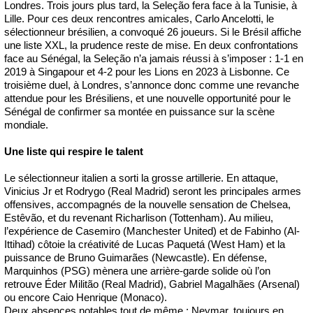
Londres. Trois jours plus tard, la Seleção fera face à la Tunisie, à
Lille. Pour ces deux rencontres amicales, Carlo Ancelotti, le
sélectionneur brésilien, a convoqué 26 joueurs. Si le Brésil affiche
une liste XXL, la prudence reste de mise. En deux confrontations
face au Sénégal, la Seleção n’a jamais réussi à s’imposer : 1-1 en
2019 à Singapour et 4-2 pour les Lions en 2023 à Lisbonne. Ce
troisième duel, à Londres, s’annonce donc comme une revanche
attendue pour les Brésiliens, et une nouvelle opportunité pour le
Sénégal de confirmer sa montée en puissance sur la scène
mondiale.
Une liste qui respire le talent
Le sélectionneur italien a sorti la grosse artillerie. En attaque,
Vinicius Jr et Rodrygo (Real Madrid) seront les principales armes
offensives, accompagnés de la nouvelle sensation de Chelsea,
Estêvão, et du revenant Richarlison (Tottenham). Au milieu,
l’expérience de Casemiro (Manchester United) et de Fabinho (Al-
Ittihad) côtoie la créativité de Lucas Paquetá (West Ham) et la
puissance de Bruno Guimarães (Newcastle). En défense,
Marquinhos (PSG) mènera une arrière-garde solide où l’on
retrouve Éder Militão (Real Madrid), Gabriel Magalhães (Arsenal)
ou encore Caio Henrique (Monaco).
Deux absences notables tout de même : Neymar, toujours en