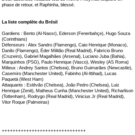
phase de retour, et Raphinha, blessé.
La liste complète du Brésil
Gardiens : Bento (Al-Nassr), Ederson (Fenerbahçe), Hugo Souza
(Corinthians)
Défenseurs : Alex Sandro (Flamengo), Caio Henrique (Monaco),
Danilo (Flamengo), Éder Militão (Real Madrid), Fabrício Bruno
(Cruzeiro), Gabriel Magalhães (Arsenal), Luciano Juba (Bahia),
Marquinhos (PSG), Paulo Henrique (Vasco), Wesley (AS Roma)
Milieux : Andrey Santos (Chelsea), Bruno Guimarães (Newcastle),
Casemiro (Manchester United), Fabinho (Al-Ittihad), Lucas
Paquetá (West Ham)
Attaquants : Estêvão (Chelsea), João Pedro (Chelsea), Luiz
Henrique (Zenit), Matheus Cunha (Manchester United), Richarlison
(Tottenham), Rodrygo (Real Madrid), Vinicius Jr (Real Madrid),
Vitor Roque (Palmeiras)
+++++++++++++++++++++++++++++++