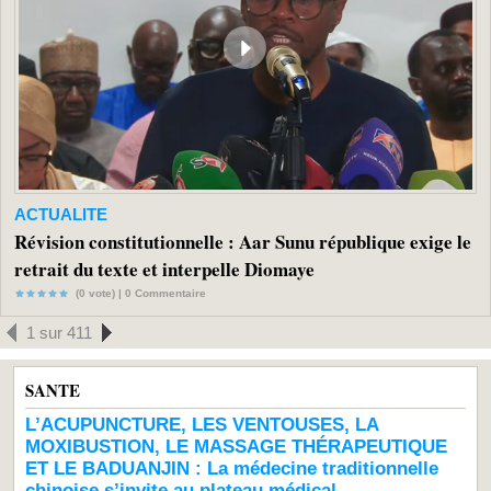
ACTUALITE
Révision constitutionnelle : Aar Sunu république exige le
retrait du texte et interpelle Diomaye
(0 vote) |
0
Commentaire
1 sur 411
SANTE
L’ACUPUNCTURE, LES VENTOUSES, LA
MOXIBUSTION, LE MASSAGE THÉRAPEUTIQUE
ET LE BADUANJIN : La médecine traditionnelle
chinoise s’invite au plateau médical