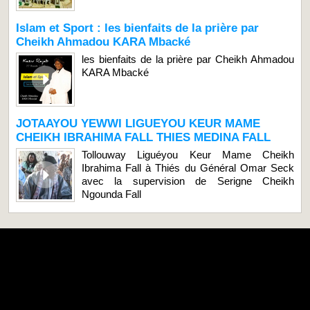
Islam et Sport : les bienfaits de la prière par
Cheikh Ahmadou KARA Mbacké
les bienfaits de la prière par Cheikh Ahmadou
KARA Mbacké
JOTAAYOU YEWWI LIGUEYOU KEUR MAME
CHEIKH IBRAHIMA FALL THIES MEDINA FALL
Tollouway Liguéyou Keur Mame Cheikh
Ibrahima Fall à Thiés du Général Omar Seck
avec la supervision de Serigne Cheikh
Ngounda Fall