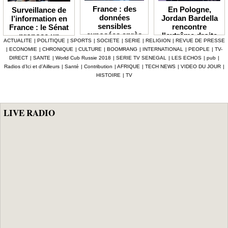
France : des
En Pologne,
Surveillance de
données
Jordan Bardella
l’information en
sensibles
rencontre
France : le Sénat
exposées après
l'extrême droite
propose un
ACTUALITE
|
POLITIQUE
|
SPORTS
|
SOCIETE
|
SERIE
|
RELIGION
|
REVUE DE PRESSE
une
et peaufine sa
observatoire déjà
|
ECONOMIE
|
CHRONIQUE
|
CULTURE
|
BOOMRANG
|
INTERNATIONAL
|
PEOPLE
|
TV-
cyberattaque
stature
très critiqué
DIRECT
|
SANTE
|
World Cub Russie 2018
|
SERIE TV SENEGAL
|
LES ECHOS
|
pub
|
visant la
présidentielle
Radios d’Ici et d’Ailleurs
|
Santé
|
Contribution
|
AFRIQUE
|
TECH NEWS
|
VIDEO DU JOUR
|
Fédération
HISTOIRE
|
TV
sportive de la
police
LIVE RADIO