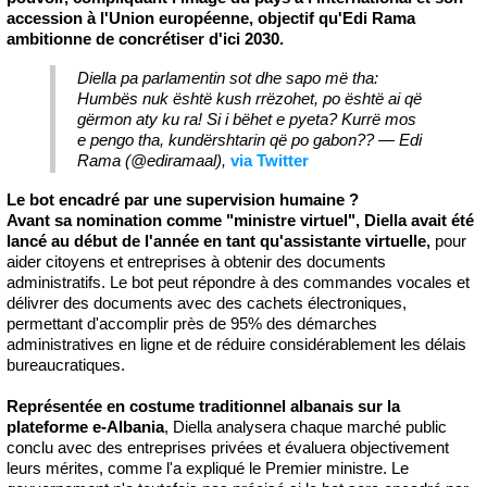
accession à l'Union européenne, objectif qu'Edi Rama
ambitionne de concrétiser d'ici 2030.
Diella pa parlamentin sot dhe sapo më tha:
Humbës nuk është kush rrëzohet, po është ai që
gërmon aty ku ra! Si i bëhet e pyeta? Kurrë mos
e pengo tha, kundërshtarin që po gabon?? — Edi
Rama (@ediramaal),
via Twitter
Le bot encadré par une supervision humaine ?
Avant sa nomination comme "ministre virtuel", Diella avait été
lancé au début de l'année en tant qu'assistante virtuelle,
pour
aider citoyens et entreprises à obtenir des documents
administratifs. Le bot peut répondre à des commandes vocales et
délivrer des documents avec des cachets électroniques,
permettant d'accomplir près de 95% des démarches
administratives en ligne et de réduire considérablement les délais
bureaucratiques.
Représentée en costume traditionnel albanais sur la
plateforme e-Albania
, Diella analysera chaque marché public
conclu avec des entreprises privées et évaluera objectivement
leurs mérites, comme l'a expliqué le Premier ministre. Le