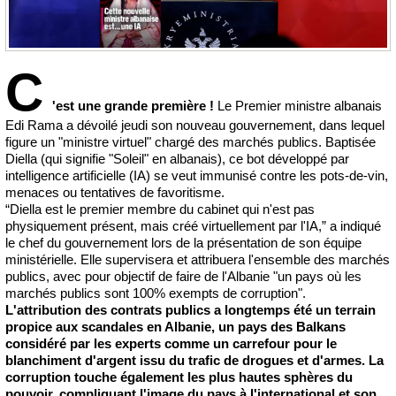
C
'est une grande première !
Le Premier ministre albanais
Edi Rama a dévoilé jeudi son nouveau gouvernement, dans lequel
figure un "ministre virtuel" chargé des marchés publics. Baptisée
Diella (qui signifie "Soleil" en albanais), ce bot développé par
intelligence artificielle (IA) se veut immunisé contre les pots-de-vin,
menaces ou tentatives de favoritisme.
“Diella est le premier membre du cabinet qui n'est pas
physiquement présent, mais créé virtuellement par l'IA,” a indiqué
le chef du gouvernement lors de la présentation de son équipe
ministérielle. Elle supervisera et attribuera l'ensemble des marchés
publics, avec pour objectif de faire de l'Albanie "un pays où les
marchés publics sont 100% exempts de corruption".
L'attribution des contrats publics a longtemps été un terrain
propice aux scandales en Albanie, un pays des Balkans
considéré par les experts comme un carrefour pour le
blanchiment d'argent issu du trafic de drogues et d'armes. La
corruption touche également les plus hautes sphères du
pouvoir, compliquant l'image du pays à l'international et son