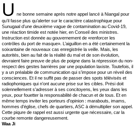
U
ne bonne semaine après notre appel lancé à Niangal pour
qu’il fasse plus qu’alerter sur le caractère catastrophique pour
Sunugaal d’une deuxième vague de contamination au Covid-19,
une réaction timide est notée hier, en Conseil des ministres.
Instruction est donnée au gouvernement de «renforcer les
contrôles du port de masque». L’aiguillon en a été certainement la
soixantaine de nouveaux cas enregistrée la veille. Mais, les
autorités, bien au fait de la réalité du mal et de son évolution,
devraient faire preuve de plus de poigne dans la répression du non-
respect des gestes barrières par une population laxiste. Toutefois, il
y a un préalable de communication qui s’impose pour un réveil des
consciences. Et il ne suffit pas de passer des spots télévisés et
radiophoniques qui n’ont aucune prise sur les cibles. Prési doit
solennellement s’adresser à ses concitoyens, les yeux dans les
yeux, pour fouetter la responsabilité de chacun et de tous. Et en
même temps inviter les porteurs d’opinion : marabouts, imams,
hommes d’église, chefs de quartiers, ASC à démultiplier son appel.
Cette piqure de rappel est aussi urgente que nécessaire, car la
courbe remonte dangereusement.
Waa Ji