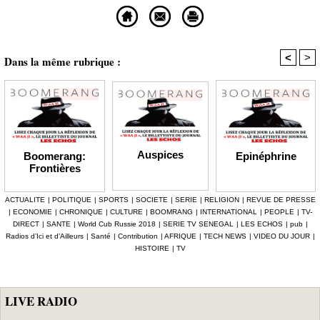
<
>
Dans la même rubrique :
Auspices
Epinéphrine
Boomerang:
Frontières
ACTUALITE
|
POLITIQUE
|
SPORTS
|
SOCIETE
|
SERIE
|
RELIGION
|
REVUE DE PRESSE
|
ECONOMIE
|
CHRONIQUE
|
CULTURE
|
BOOMRANG
|
INTERNATIONAL
|
PEOPLE
|
TV-
DIRECT
|
SANTE
|
World Cub Russie 2018
|
SERIE TV SENEGAL
|
LES ECHOS
|
pub
|
Radios d’Ici et d’Ailleurs
|
Santé
|
Contribution
|
AFRIQUE
|
TECH NEWS
|
VIDEO DU JOUR
|
HISTOIRE
|
TV
LIVE RADIO