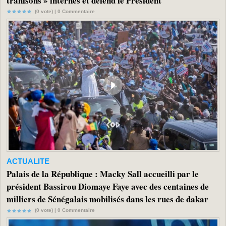
trahisons » internes et défend le Président
(0 vote) |
0
Commentaire
ACTUALITE
Palais de la République : Macky Sall accueilli par le
président Bassirou Diomaye Faye avec des centaines de
milliers de Sénégalais mobilisés dans les rues de dakar
(0 vote) |
0
Commentaire