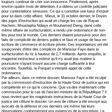
toujours continué de crier son innocence. Finalement, après
environ quatre mois de détention, il a obtenu un contrôle judiciaire
pour contestations séreuses. Ce qui a constitué une lueur d’espoir
pour lui dans cette affaire. Mieux, le 31 octobre dernier, le Doyen
des juges d’instruction qui avait en charge les cas de Rayan
Hachem, Moustapha Ndiaye et Mouhamed Dieng, dans cette
même affaire de surfacturation, a rendu une ordonnance de non-
lieu pour tout le monde. Ces derniers étaient poursuivis pour des
faits de complicité de deniers publics et faux et usage de faux en
écriture de commerce et écriture privée. Ces importateurs ont été
soupçonnés d’être des complices de Mansour Faye dans la
surfacturation du riz à hauteur de 2,7 milliards. Après enquête, le
magistrat instructeur a estimé qu’il n’y avait pas matière à
poursuivre n’ayant trouvé aucune charge suffisante à leur
encontre. Toutefois, le Parquet a interjeté appel de cette
ordonnance.
Par ailleurs, dans ce même dossier, Mansour Faye a été inculpé
par la commission d’instruction de la Haute Cour de justice qui est
compétente en ce qui le concerne. Que va dire maintenant cette
commission pour le cas de l’ancien ministre de la République ? Il
nous revient que les magistrats instructeurs de la Haute Cour de
justice ont clôturé le dossier. Un avis de clôture a été envoyé aux
avocats de la défense et ces derniers ont même fait leurs
observations conformément aux exigences de la procédure. La