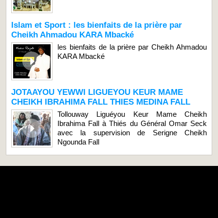
Islam et Sport : les bienfaits de la prière par
Cheikh Ahmadou KARA Mbacké
les bienfaits de la prière par Cheikh Ahmadou
KARA Mbacké
JOTAAYOU YEWWI LIGUEYOU KEUR MAME
CHEIKH IBRAHIMA FALL THIES MEDINA FALL
Tollouway Liguéyou Keur Mame Cheikh
Ibrahima Fall à Thiés du Général Omar Seck
avec la supervision de Serigne Cheikh
Ngounda Fall