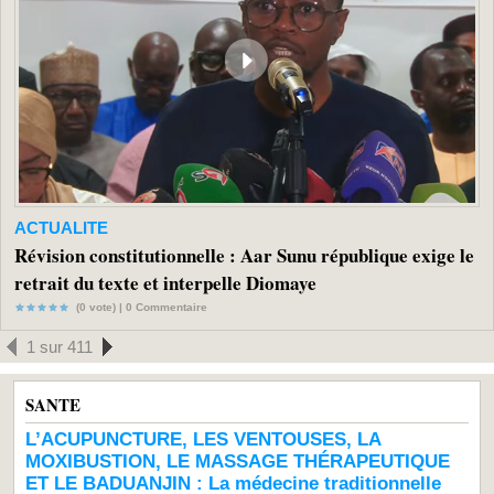
ACTUALITE
Révision constitutionnelle : Aar Sunu république exige le
retrait du texte et interpelle Diomaye
(0 vote) |
0
Commentaire
1 sur 411
SANTE
L’ACUPUNCTURE, LES VENTOUSES, LA
MOXIBUSTION, LE MASSAGE THÉRAPEUTIQUE
ET LE BADUANJIN : La médecine traditionnelle