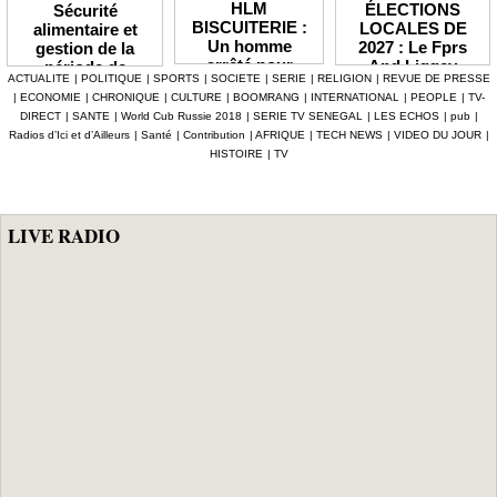
HLM
ÉLECTIONS
Sécurité
BISCUITERIE :
LOCALES DE
alimentaire et
Un homme
2027 : Le Fprs
gestion de la
arrêté pour
And Liggey
période de
ACTUALITE
|
POLITIQUE
|
SPORTS
|
SOCIETE
|
SERIE
|
RELIGION
|
REVUE DE PRESSE
abattage
plaide pour un
soudure Le
|
ECONOMIE
|
CHRONIQUE
|
CULTURE
|
BOOMRANG
|
INTERNATIONAL
|
PEOPLE
|
TV-
clandestin d’un
report du scrutin
gouvernement
DIRECT
|
SANTE
|
World Cub Russie 2018
|
SERIE TV SENEGAL
|
LES ECHOS
|
pub
|
mouton et
prévu en janvier
débloque plus de
Radios d’Ici et d’Ailleurs
|
Santé
|
Contribution
|
AFRIQUE
|
TECH NEWS
|
VIDEO DU JOUR
|
tentative de
prochain
7,2 milliards F
HISTOIRE
|
TV
vente de viande
CFA, les mesures
impropre à la
phares d'Al
consommation
Aminou
LIVE RADIO