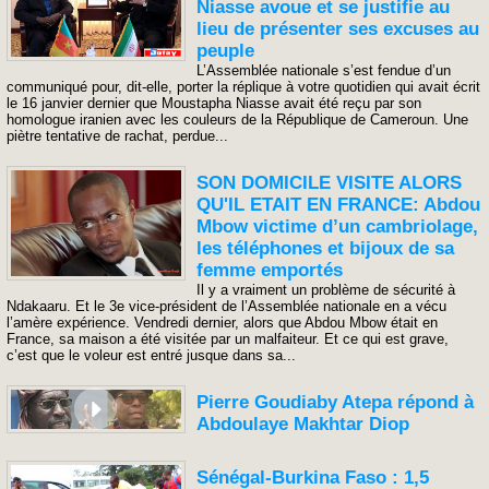
Niasse avoue et se justifie au
lieu de présenter ses excuses au
peuple
L’Assemblée nationale s’est fendue d’un
communiqué pour, dit-elle, porter la réplique à votre quotidien qui avait écrit
le 16 janvier dernier que Moustapha Niasse avait été reçu par son
homologue iranien avec les couleurs de la République de Cameroun. Une
piètre tentative de rachat, perdue...
SON DOMICILE VISITE ALORS
QU'IL ETAIT EN FRANCE: ​Abdou
Mbow victime d’un cambriolage,
les téléphones et bijoux de sa
femme emportés
Il y a vraiment un problème de sécurité à
Ndakaaru. Et le 3e vice-président de l’Assemblée nationale en a vécu
l’amère expérience. Vendredi dernier, alors que Abdou Mbow était en
France, sa maison a été visitée par un malfaiteur. Et ce qui est grave,
c’est que le voleur est entré jusque dans sa...
Pierre Goudiaby Atepa répond à
Abdoulaye Makhtar Diop
Sénégal-Burkina Faso : 1,5