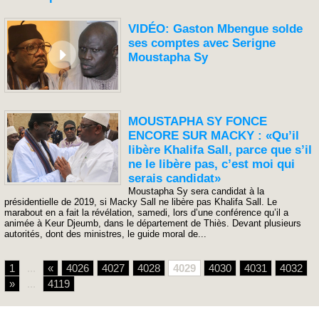
VIDÉO: Gaston Mbengue solde
ses comptes avec Serigne
Moustapha Sy
MOUSTAPHA SY FONCE
ENCORE SUR MACKY : «Qu’il
libère Khalifa Sall, parce que s’il
ne le libère pas, c’est moi qui
serais candidat»
Moustapha Sy sera candidat à la
présidentielle de 2019, si Macky Sall ne libère pas Khalifa Sall. Le
marabout en a fait la révélation, samedi, lors d’une conférence qu’il a
animée à Keur Djeumb, dans le département de Thiès. Devant plusieurs
autorités, dont des ministres, le guide moral de...
1
...
«
4026
4027
4028
4029
4030
4031
4032
»
...
4119