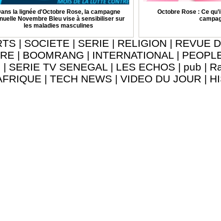
ans la lignée d'Octobre Rose, la campagne
Octobre Rose : Ce qu’il
nuelle Novembre Bleu vise à sensibiliser sur
campa
les maladies masculines
RTS
|
SOCIETE
|
SERIE
|
RELIGION
|
REVUE D
URE
|
BOOMRANG
|
INTERNATIONAL
|
PEOPL
8
|
SERIE TV SENEGAL
|
LES ECHOS
|
pub
|
Ra
AFRIQUE
|
TECH NEWS
|
VIDEO DU JOUR
|
H