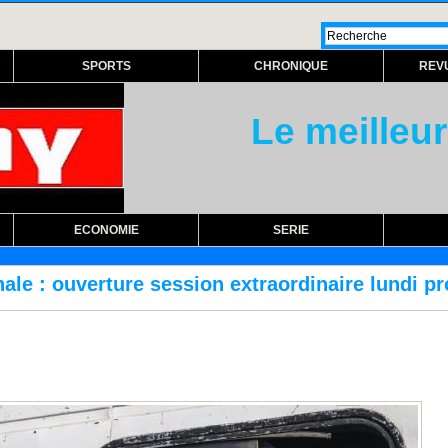
SPORTS
CHRONIQUE
REV
Le meilleur
ECONOMIE
SERIE
ion extraordinaire lundi prochain
RÉFORME 