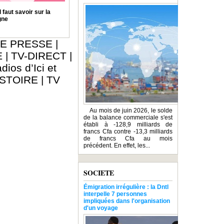
 faut savoir sur la
gne
E PRESSE
|
E
|
TV-DIRECT
|
dios d’Ici et
ISTOIRE
|
TV
Au mois de juin 2026, le solde
de la balance commerciale s'est
établi à -128,9 milliards de
francs Cfa contre -13,3 milliards
de francs Cfa au mois
précédent. En effet, les...
SOCIETE
Émigration irrégulière : la Dntl
interpelle 7 personnes
impliquées dans l'organisation
d'un voyage